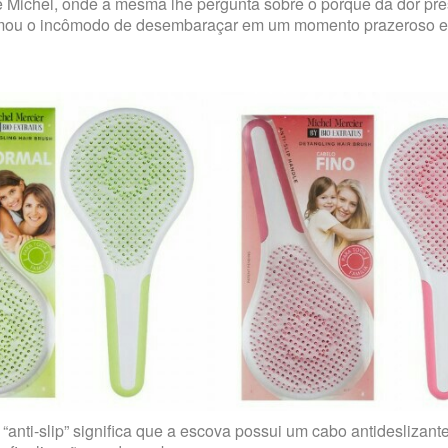
de Michel, onde a mesma lhe pergunta sobre o porquê da dor pr
formou o incômodo de desembaraçar em um momento prazeroso 
anti-slip” significa que a escova possui um cabo antideslizant