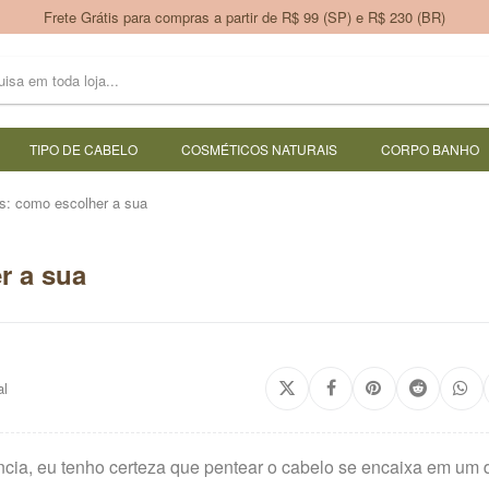
Frete Grátis para compras a partir de R$ 99 (SP) e R$ 230 (BR)
TIPO DE CABELO
COSMÉTICOS NATURAIS
CORPO BANHO
s: como escolher a sua
r a sua
al
cia, eu tenho certeza que pentear o cabelo se encaixa em um 