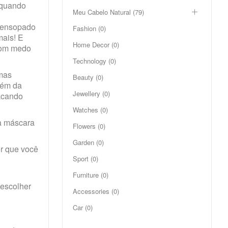
 quando
Meu Cabelo Natural (79)
o ensopado
Fashion (0)
mais! E
Home Decor (0)
 com medo
Technology (0)
 mas
Beauty (0)
lém da
Jewellery (0)
tacando
Watches (0)
a máscara
Flowers (0)
Garden (0)
r que você
Sport (0)
Furniture (0)
 escolher
Accessories (0)
Car (0)