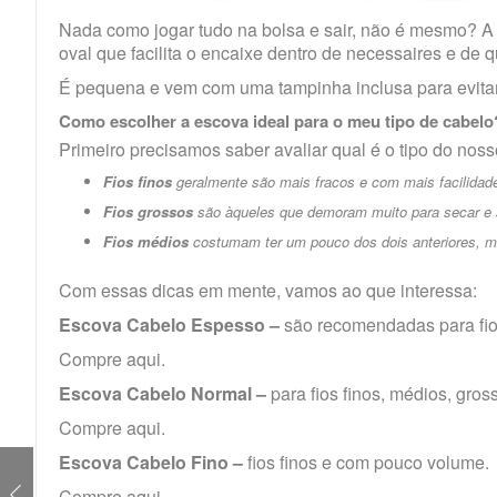
Nada como jogar tudo na bolsa e sair, não é mesmo? A
oval que facilita o encaixe dentro de necessaires e de q
É pequena e vem com uma tampinha inclusa para evitar
Como escolher a escova ideal para o meu tipo de cabelo
Primeiro precisamos saber avaliar qual é o tipo do noss
Fios finos
geralmente são mais fracos e com mais facilidade
Fios grossos
são àqueles que demoram muito para secar e s
Fios médios
costumam ter um pouco dos dois anteriores, m
Com essas dicas em mente, vamos ao que interessa:
Escova Cabelo Espesso –
são recomendadas para fio
Compre
aqui
.
Escova Cabelo Normal –
para fios finos, médios, gro
Compre
aqui
.
Escova Cabelo Fino –
fios finos e com pouco volume.
Compre
aqui
.