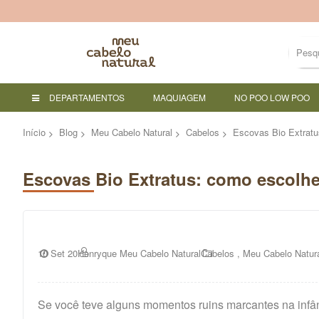
DEPARTAMENTOS
MAQUIAGEM
NO POO LOW POO
Início
Blog
Meu Cabelo Natural
Cabelos
Escovas Bio Extratu
Escovas Bio Extratus: como escolhe
10 Set 20
Henryque Meu Cabelo Natural
Cabelos
,
Meu Cabelo Natur
Se você teve alguns momentos ruins marcantes na infân