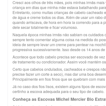
Cresci aos olhos de três mães, pois minhas irmãs mai
criança em dias que minha mãe estava batalhando para 
Entretanto, como muitas crianças de cabelo cacheado 
de água e creme todos os dias. Além de usar um rabo d
quando arriscava, de hora em hora ia correndo para 
dele secar totalmente e ficar volumoso.
Naquela época minhas irmãs não sabiam os cuidados q
sempre tento comentar alguma coisa na medida do possí
ideia de sempre levar um creme para pentear na mochil
progressiva sucessivamente. Isso desde os 14 anos de 
Acontece que todo cabelo precisa ser escovado de ve
de tratamento ou condicionador. Assim você mantém os 
Certo que cabelos ondulados, cacheados e crespos não
precise fazer um corte a seco), mas dar uma boa desem
Principalmente em fios finos que se quebram com mais f
Já no caso dos fios lisos, existem alguns tipos de esco
certinho a escova adequada para o seu tipo de cabelo.
Conheça as Escovas Michel Mercier Bio Extra