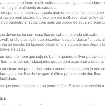
s velhas sempre foram muito cuidadosas comigo e me ajudaram
conseguir o alimento de cada dia.
e crespo, eu também tive aquele momento de sair com o cabel
e cavalo bem puxado e preso, ele era molhado. Usar solto? Ja
a pia do banheiro ensopar com mais um pouco de água e creme
ue devemos ter com esse tipo de cabelo (e ainda não sabem,
vel), então a solução que encontramos para “domar” a juba, a
inha da escola, foi fazendo alisamento e algum tempo depois 
idade até os 23.
z em quando, nem que seja no banho quando estiver passando 
fios livres de nós indesejados que podem ocasionar a quebra.
 precisam ser penteados após o período de secagem (a não se
baraçada em dias da lavagem é ótimo para a saúde dos fios.
acilidade.
vas que podem ocasionar ou piorar o frizz. Por isso aconselho a
tus