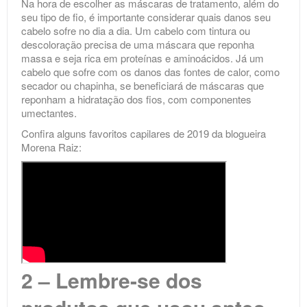
Na hora de escolher as máscaras de tratamento, além do
seu tipo de fio, é importante considerar quais danos seu
cabelo sofre no dia a dia. Um cabelo com tintura ou
descoloração precisa de uma máscara que reponha
massa e seja rica em proteínas e aminoácidos. Já um
cabelo que sofre com os danos das fontes de calor, como
secador ou chapinha, se beneficiará de máscaras que
reponham a hidratação dos fios, com componentes
umectantes.
Confira alguns favoritos capilares de 2019 da blogueira
Morena Raiz:
2 – Lembre-se dos