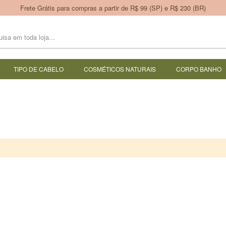
Frete Grátis para compras a partir de R$ 99 (SP) e R$ 230 (BR)
TIPO DE CABELO
COSMÉTICOS NATURAIS
CORPO BANHO