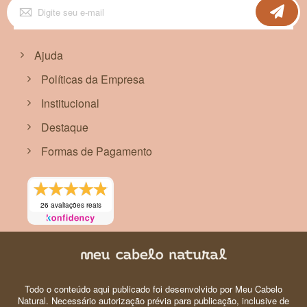
Inscreva-
se
na
nossa
Newsletter:
Ajuda
Políticas da Empresa
Institucional
Destaque
Formas de Pagamento
26 avaliações reais
Todo o conteúdo aqui publicado foi desenvolvido por Meu Cabelo
Natural. Necessário autorização prévia para publicação, inclusive de