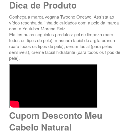
Dica de Produto
Conheça a marca vegana
Twoone Onetwo
. Assista ao
vídeo resenha da linha de cuidados com a pele da marca
com a Youtuber Morena Raiz.
Ela testou os seguintes produtos: gel de limpeza (para
todos os tipos de pele), máscara facial de argila branca
(para todos os tipos de pele), serum facial (para peles
sensíveis), creme facial hidratante (para todos os tipos de
pele).
Cupom Desconto Meu
Cabelo Natural