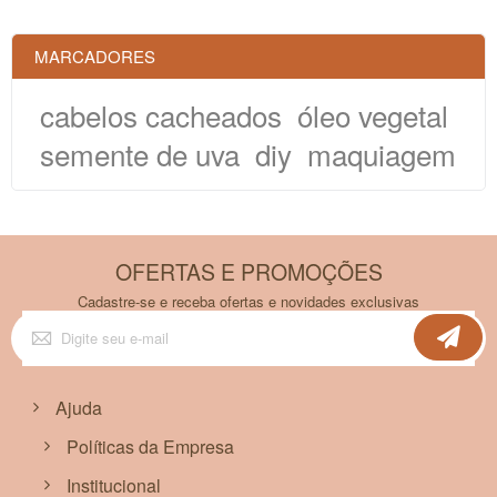
MARCADORES
cabelos cacheados
óleo vegetal
semente de uva
diy
maquiagem
OFERTAS E PROMOÇÕES
Cadastre-se e receba ofertas e novidades exclusivas
Inscreva-
se
na
nossa
Newsletter:
Ajuda
Políticas da Empresa
Institucional