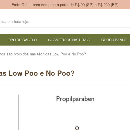
Frete Grátis para compras a partir de R$ 99 (SP) e R$ 230 (BR)
TIPO DE CABELO
COSMÉTICOS NATURAIS
CORPO BANHO
nos são proibidos nas técnicas Low Poo e No Poo?
cas Low Poo e No Poo?