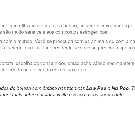
. Tudo que utilizamos durante o banho, ao serem enxaguados pe
xes são muito sensíveis aos compostos estrogênicos.
ara com o mundo. Você se preocupa com os animais ou com a n
udes a serem tomadas. Independente se você se preocupa apena
de total escolha do consumidor, então acho válido nos manterm
 ingerindo ou aplicando em nosso corpo.
ados de beleza com ênfase nas técnicas
Low Poo
e
No Poo
. 
saber mais sobre a autora, visite o
Blog
e o
Instagram
dela.