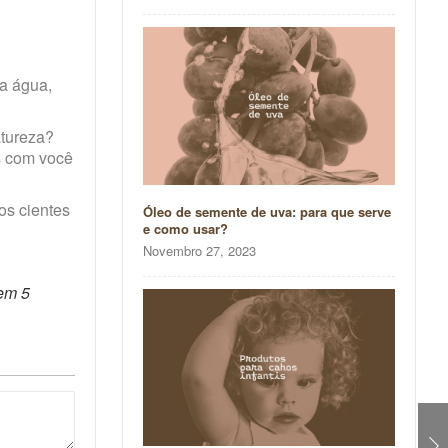
la água,
atureza?
s com você
os cientes
Óleo de semente de uva: para que serve
e como usar?
Novembro 27, 2023
Tem 5