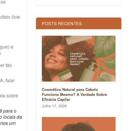
 os
fato (low
POSTS RECENTES
ague) e
s
er tão
, falar
Cosmético Natural para Cabelo
Funciona Mesmo? A Verdade Sobre
ata sobre
Eficácia Capilar
Julho 17, 2026
8 para o
o locais da
menos um