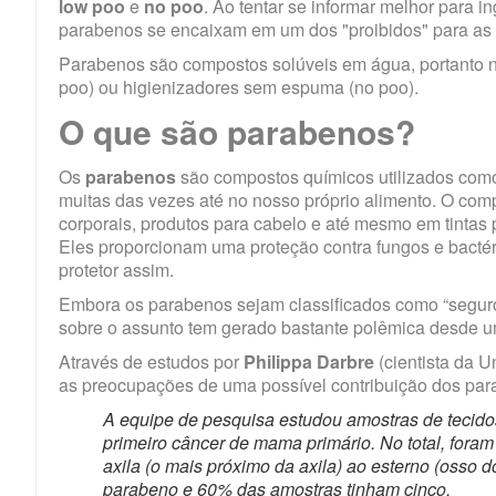
low poo
e
no poo
. Ao tentar se informar melhor para 
parabenos se encaixam em um dos "proibidos" para as 
Parabenos são compostos solúveis em água, portanto
poo) ou higienizadores sem espuma (no poo).
O que são parabenos?
Os
parabenos
são compostos químicos utilizados co
muitas das vezes até no nosso próprio alimento. O co
corporais, produtos para cabelo e até mesmo em tintas 
Eles proporcionam uma proteção contra fungos e bactéri
protetor assim.
Embora os parabenos sejam classificados como “segur
sobre o assunto tem gerado bastante polêmica desde 
Através de
estudos
por
Philippa Darbre
(cientista da U
as preocupações de uma possível contribuição dos pa
A equipe de pesquisa estudou amostras de tecido
primeiro câncer de mama primário. No total, fora
axila (o mais próximo da axila) ao esterno (osso
parabeno e 60% das amostras tinham cinco.