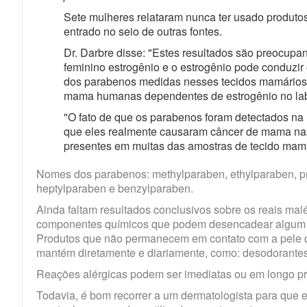
Sete mulheres relataram nunca ter usado produto
entrado no seio de outras fontes.
Dr. Darbre disse: "Estes resultados são preocup
feminino estrogênio e o estrogênio pode conduz
dos parabenos medidas nesses tecidos mamários s
mama humanas dependentes de estrogênio no labo
"O fato de que os parabenos foram detectados na 
que eles realmente causaram câncer de mama nas
presentes em muitas das amostras de tecido mamár
Nomes dos parabenos: methylparaben, ethylparaben, pr
heptylparaben e benzylparaben.
Ainda faltam resultados conclusivos sobre os reais ma
componentes químicos que podem desencadear algum t
Produtos que não permanecem em contato com a pele d
mantém diretamente e diariamente, como: desodorantes
Reações alérgicas podem ser imediatas ou em longo pr
Todavia, é bom recorrer a um dermatologista para que 