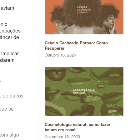
 haviam
ônio
entrações
câncer de
Cabelo Cacheado Poroso: Como
Recuperar
 implicar
Outubro 16, 2024
estarem
,
e de outros
que se
Cosmetologia natural: como fazer
batom em casa!
 com algo
Dezembro 18, 2023