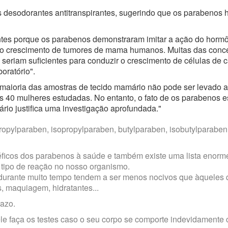
s desodorantes antitranspirantes, sugerindo que os parabenos
antes porque os parabenos demonstraram imitar a ação do horm
ir o crescimento de tumores de mama humanos. Muitas das conc
eriam suficientes para conduzir o crescimento de células de 
ratório".
maioria das amostras de tecido mamário não pode ser levado a
 40 mulheres estudadas. No entanto, o fato de os parabenos 
io justifica uma investigação aprofundada."
opylparaben, isopropylparaben, butylparaben, isobutylparaben
léficos dos parabenos à saúde e também existe uma lista enorm
ipo de reação no nosso organismo.
urante muito tempo tendem a ser menos nocivos que àqueles 
, maquiagem, hidratantes...
azo.
ele faça os testes caso o seu corpo se comporte indevidamente