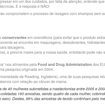
ingressar em um dos cuidados, por falta de atenção, entende que
técnicas. E a resposta é NÃO!
 não comprometem o processo de lavagem com shampoo sem sul
mo
conservantes
em cosméticos (para evitar que o produto estr
mponente se encontra em maquiagens, desodorantes, hidratante
para tatuagens.
as, e previne males para a nossa saúde, entretanto pode não s
os” nos alimentos pela
Food and Drug Administration
dos EUA
uma
pesquisa
originada em 2004.
niversidade de Reading, Inglaterra), uma de suas pesquisas rel
rabenos com relação ao câncer de mama.
s de 40 mulheres submetidas a mastectomias entre 2005 e 200
m coletadas 160 amostras, sendo quatro de cada mulher, cobrind
 do seio). Destes, 99% das amostras de tecido continham pelo 