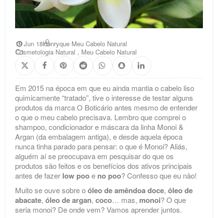
19 Jun 18
Henryque Meu Cabelo Natural
Cosmetologia Natural
,
Meu Cabelo Natural
Em 2015 na época em que eu ainda mantia o cabelo liso
quimicamente “tratado”, tive o interesse de testar alguns
produtos da marca O Boticário antes mesmo de entender
o que o meu cabelo precisava. Lembro que comprei o
shampoo, condicionador e máscara da linha Monoi &
Argan (da embalagem antiga), e desde aquela época
nunca tinha parado para pensar: o que é Monoi? Aliás,
alguém aí se preocupava em pesquisar do que os
produtos são feitos e os benefícios dos ativos principais
antes de fazer
low poo
e
no poo
? Confesso que eu não!
Muito se ouve sobre o
óleo de amêndoa doce
,
óleo de
abacate
,
óleo de argan
,
coco
… mas,
monoi
? O que
seria monoi? De onde vem? Vamos aprender juntos.