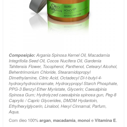
Composição:
Argania Spinosa Kernel Oil, Macadamia
Integrifolia Seed Oil, Cocos Nucifera Oil, Gardenia
Tahitensis Flower, Tocopherol, Panthenol, Cetearyl Alcohol,
Behentrimonium Chloride, Stearamidopropyl
Dimethylamine, Citric Acid, Octadecyl Di-t-butyl-4-
hydroxyhydrocinnamate, Hydroxypropyl Starch Phosphate,
PPG-3 Benzyl Ether Myristate, Glycerin; Caesalpinia
Spinosa Gum; Hydrolyzed caesalpinia spinosa gun, Peg-8
Caprylic / Capric Glycerides, DMDM Hydantoin,
Ethylhexylglycerin, Linalool, Hexyl Cinnamal, Parfum,
Aqua.
Com óleo 100%
argan
,
macadamia
,
monoi
e
Vitamina E
.