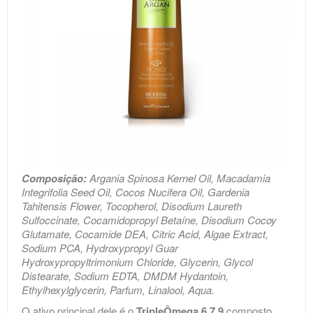
Composição:
Argania Spinosa Kernel Oil, Macadamia
Integrifolia Seed Oil, Cocos Nucifera Oil, Gardenia
Tahitensis Flower, Tocopherol, Disodium Laureth
Sulfoccinate, Cocamidopropyl Betaíne, Disodium Cocoy
Glutamate, Cocamide DEA, Citric Acid, Algae Extract,
Sodium PCA, Hydroxypropyl Guar
Hydroxypropyltrimonium Chloride, Glycerin, Glycol
Distearate, Sodium EDTA, DMDM Hydantoin,
Ethylhexylglycerin, Parfum, Linalool, Aqua.
O ativo principal dele é o
TripleÔmega 6.7.9
composto