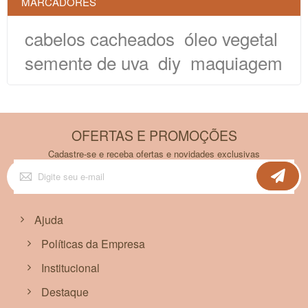
MARCADORES
cabelos cacheados
óleo vegetal
semente de uva
diy
maquiagem
OFERTAS E PROMOÇÕES
Cadastre-se e receba ofertas e novidades exclusivas
Inscreva-
se
na
nossa
Newsletter:
Ajuda
Políticas da Empresa
Institucional
Destaque