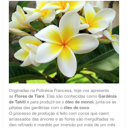
Originadas na Polinésia Francesa, hoje vos apresento
as
Flores de Tiaré
. Elas são conhecidas como
Gardénia
de Tahiti
e para produzir-se o
óleo de monoi
, junta-se as
pétalas das gardênias com o
óleo de coco
.
O processo de produção é feito com cocos que caem
amassados das árvores e as flores são mergulhadas no
óleo refinado e mantido por imersão por mais de um mês.