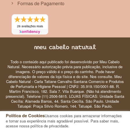
Formas de Pagamento
26 avaliações reais
Todo o conteúdo aqui publicado foi desenvolvido por Meu Cabelo
Natural. Necessário autorização prévia para publicação, inclusive de
imagens. O preço válido é o preço do carrinho. Pode haver
diferenciação de valores da loja física e do site. Nos consulte. Meu
Cabelo Natural - Carla Tatiane Carvalho Santana Comercio e Produtos
de Perfumaria e Higiene Pessoal | CNPJ: 35.919.150/0001-88. R.
Martim Francisco, 182. Sala 7. Vila Buarque. (Não há atendimento
presencial). Telefone (11) 2506-5815. LOJAS FÍSICAS: Unidade Santa
Cecília: Alameda Barros, 44. Santa Cecília. São Paulo. Unidade
Tatuapé: Praça Silvio Romero, 144. Tatuapé. São Paulo.
Política de Cookies
Usamos cookies para armazenar informações
© 2024 Meu Cabelo Natural - Copyright
e tornar sua experiência mais agradável possível. Para saber mais,
acesse nossa política de privacidade.