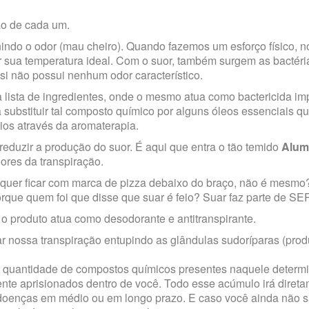
ão de cada um.
nindo o odor (mau cheiro). Quando fazemos um esforço físico, 
er sua temperatura ideal. Com o suor, também surgem as bactéria
si não possui nenhum odor característico.
 lista de ingredientes, onde o mesmo atua como bactericida i
 substituir tal composto químico por alguns óleos essenciais 
ios através da aromaterapia.
reduzir a produção do suor. É aqui que entra o tão temido
Alum
ores da transpiração.
quer ficar com marca de pizza debaixo do braço, não é mesmo
orque quem foi que disse que suar é feio? Suar faz parte de S
o produto atua como desodorante e antitranspirante.
r nossa transpiração entupindo as glândulas sudoríparas (prod
a a quantidade de compostos químicos presentes naquele determ
ente aprisionados dentro de você. Todo esse acúmulo irá diret
 doenças em médio ou em longo prazo. E caso você ainda não s