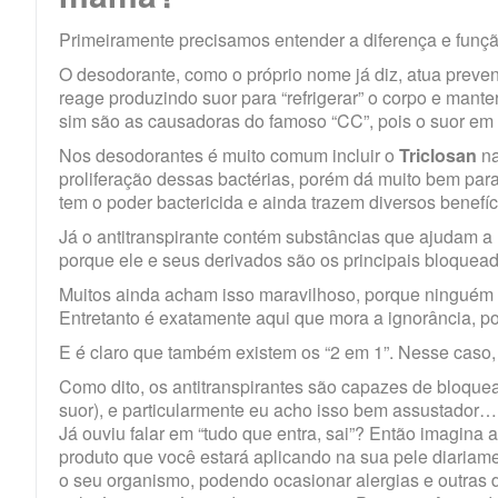
Primeiramente precisamos entender a diferença e funç
O desodorante, como o próprio nome já diz, atua preve
reage produzindo suor para “refrigerar” o corpo e mant
sim são as causadoras do famoso “CC”, pois o suor em 
Nos desodorantes é muito comum incluir o
Triclosan
na
proliferação dessas bactérias, porém dá muito bem para
tem o poder bactericida e ainda trazem diversos benefíc
Já o antitranspirante contém substâncias que ajudam a 
porque ele e seus derivados são os principais bloquead
Muitos ainda acham isso maravilhoso, porque ninguém 
Entretanto é exatamente aqui que mora a ignorância, p
E é claro que também existem os “2 em 1”. Nesse caso, 
Como dito, os antitranspirantes são capazes de bloquea
suor), e particularmente eu acho isso bem assustador…
Já ouviu falar em “tudo que entra, sai”? Então imagin
produto que você estará aplicando na sua pele diariam
o seu organismo, podendo ocasionar alergias e outras