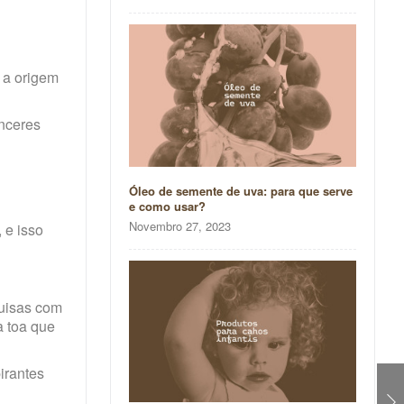
 a origem
ânceres
Óleo de semente de uva: para que serve
e como usar?
Novembro 27, 2023
 e isso
uisas com
à toa que
irantes