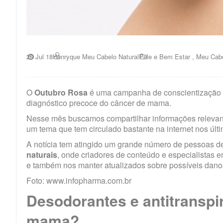
29 Jul 18
Henryque Meu Cabelo Natural
Pele e Bem Estar
,
Meu Cabe
O
Outubro Rosa
é uma campanha de conscientização q
diagnóstico precoce do câncer de mama.
Nesse mês buscamos compartilhar informações relevant
um tema que tem circulado bastante na internet nos últ
A notícia tem atingido um grande número de pessoas de
naturais
, onde criadores de conteúdo e especialistas 
e também nos manter atualizados sobre possíveis dano
Foto: www.infopharma.com.br
Desodorantes e antitransp
mama?