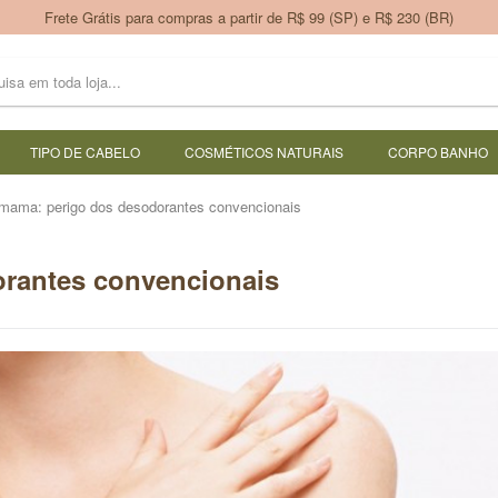
Frete Grátis para compras a partir de R$ 99 (SP) e R$ 230 (BR)
TIPO DE CABELO
COSMÉTICOS NATURAIS
CORPO BANHO
mama: perigo dos desodorantes convencionais
rantes convencionais