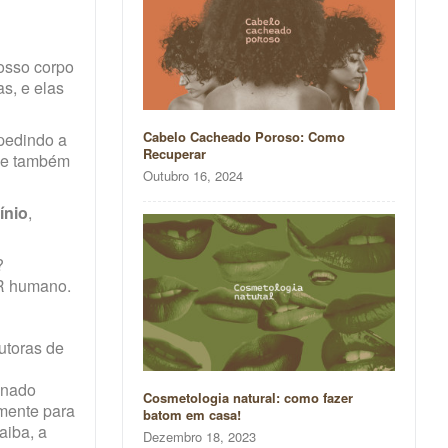
nosso corpo
s, e elas
Cabelo Cacheado Poroso: Como
mpedindo a
Recuperar
que também
Outubro 16, 2024
ínio
,
?
ER humano.
utoras de
inado
Cosmetologia natural: como fazer
amente para
batom em casa!
aiba, a
Dezembro 18, 2023