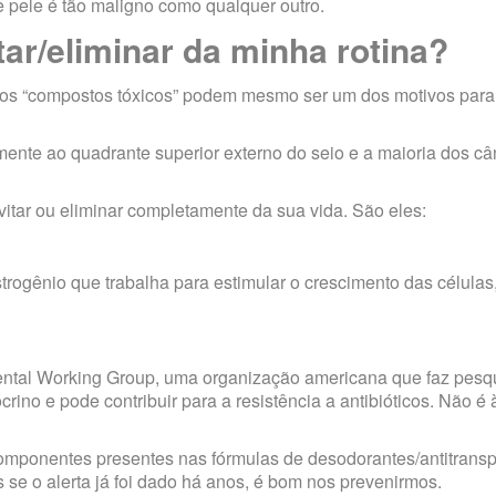
e pele é tão maligno como qualquer outro.
ar/eliminar da minha rotina?
dos “compostos tóxicos” podem mesmo ser um dos motivos para
mente ao quadrante superior externo do seio e a maioria dos c
tar ou eliminar completamente da sua vida. São eles:
trogênio que trabalha para estimular o crescimento das células,
ntal Working Group, uma organização americana que faz pesq
ócrino
e pode contribuir para a resistência a antibióticos. Não é 
omponentes presentes nas fórmulas de desodorantes/antitransp
 o alerta já foi dado há anos, é bom nos prevenirmos.