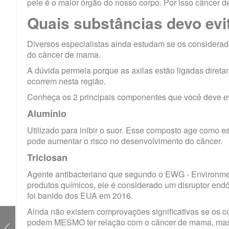
pele é o maior órgão do nosso corpo. Por isso câncer d
Quais substâncias devo evit
Diversos especialistas ainda estudam se os considera
do câncer de mama.
A dúvida permeia porque as axilas estão ligadas direta
ocorrem nesta região.
Conheça os 2 principais componentes que você deve evi
Alumínio
Utilizado para inibir o suor. Esse composto age como es
pode aumentar o risco no desenvolvimento do câncer.
Triclosan
Agente antibacteriano que segundo o EWG - Environme
produtos químicos, ele é considerado um
disruptor end
foi banido dos EUA em 2016.
Ainda não existem comprovações significativas se os c
podem MESMO ter relação com o câncer de mama, mas se