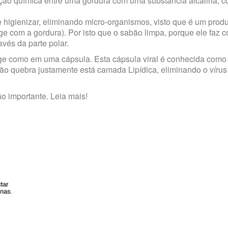
ção química entre uma gordura com uma substância alcalina, 
higienizar, eliminando micro-organismos, visto que é um prod
age com a gordura). Por isto que o sabão limpa, porque ele faz 
vés da parte polar.
tege como em uma cápsula. Esta cápsula viral é conhecida com
bão quebra justamente está camada Lipídica, eliminando o vírus
ão importante.
Leia mais!