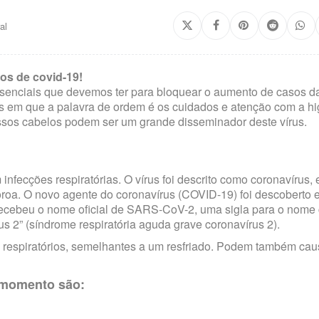
al
os de covid-19!
senciais que devemos ter para bloquear o aumento de casos d
 em que a palavra de ordem é os cuidados e atenção com a hi
os cabelos podem ser um grande disseminador deste vírus.
nfecções respiratórias. O vírus foi descrito como coronavírus,
oroa. O novo agente do coronavírus (COVID-19) foi descoberto
recebeu o nome oficial de SARS-CoV-2, uma sigla para o nome
s 2” (síndrome respiratória aguda grave coronavírus 2).
e respiratórios, semelhantes a um resfriado. Podem também cau
 momento são: