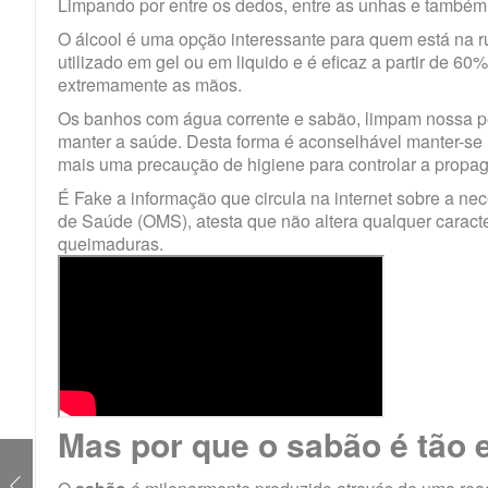
Limpando por entre os dedos, entre as unhas e também
O álcool é uma opção interessante para quem está na r
utilizado em gel ou em liquido e é eficaz a partir de
extremamente as mãos.
Os banhos com água corrente e sabão, limpam nossa pel
manter a saúde. Desta forma é aconselhável manter-se
mais uma precaução de higiene para controlar a propa
É Fake a informação que circula na internet sobre a n
de Saúde (OMS), atesta que não altera qualquer carac
queimaduras.
Mas por que o sabão é tão 