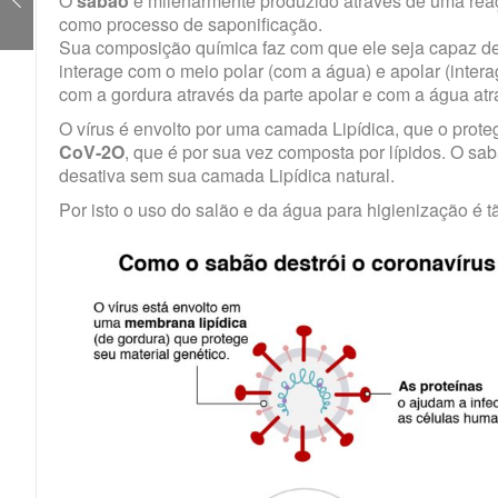
O
sabão
é milenarmente produzido através de uma rea
como processo de saponificação.
Sua composição química faz com que ele seja capaz de 
interage com o meio polar (com a água) e apolar (inter
com a gordura através da parte apolar e com a água atra
O vírus é envolto por uma camada Lipídica, que o pro
CoV-2O
, que é por sua vez composta por lípidos. O sa
desativa sem sua camada Lipídica natural.
Por isto o uso do salão e da água para higienização é t