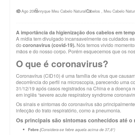
06 Ago 20
Henryque Meu Cabelo Natural
Cabelos
,
Meu Cabelo Natur
A importância da higienização dos cabelos em temp
A mídia tem divulgado incansavelmente os cuidados es
do
coronavirus (covid-19).
Nós temos vivido momentos
mãos e do nosso corpo. Porém esquecemos que os noss
O que é coronavirus?
Coronavírus (CID10) é uma família de vírus que causam i
decorrência do perfil na microscopia, parecendo uma c
31/12/19 após casos registrados na China e a doença 
em inglês “severe acute respiratory syndrome coronaviru
Os sinais e sintomas do coronavírus são principalment
infecção do trato respiratório, como a pneumonia.
Os principais são sintomas conhecidos até o
Febre
(
Considera-se febre aquela acima de 37,8°)