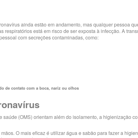
oronavírus ainda estão em andamento, mas qualquer pessoa qu
respiratórios está em risco de ser exposta à infecção. A tran
o pessoal com secreções contaminadas, como:
do de contato com a boca, nariz ou olhos
ronavírus
e saúde (OMS) orientam além do isolamento, a higienização 
ãos. O mais eficaz é utilizar água e sabão para fazer a higie