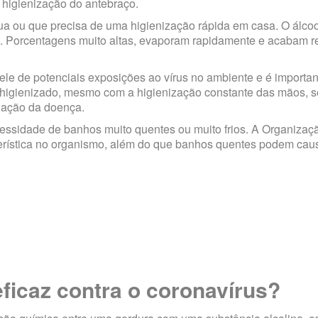
 higienização do antebraço.
ua ou que precisa de uma higienização rápida em casa. O álcoo
 60%. Porcentagens muito altas, evaporam rapidamente e acabam 
e de potenciais exposições ao vírus no ambiente e é importan
 higienizado, mesmo com a higienização constante das mãos, s
gação da doença.
ecessidade de banhos muito quentes ou muito frios. A Organizaç
terística no organismo, além do que banhos quentes podem cau
eficaz contra o coronavírus?