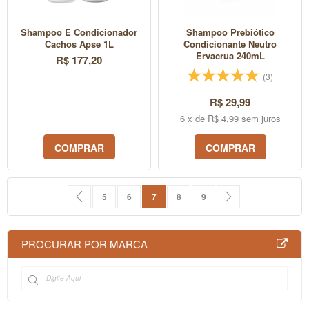
Shampoo E Condicionador
Shampoo Prebiótico
Cachos Apse 1L
Condicionante Neutro
Ervacrua 240mL
R$ 177,20
(3)
R$ 29,99
6 x de R$ 4,99 sem juros
COMPRAR
COMPRAR
Página
Página
Anterior
Página
Página
Você esta lendo a pagina
Página
Página
Página
Próximo
5
6
7
8
9
PROCURAR POR MARCA