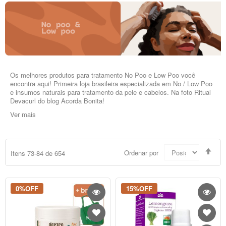
Os melhores produtos para tratamento No Poo e Low Poo você
encontra aqui! Primeira loja brasileira especializada em No / Low Poo
e insumos naturais para tratamento da pele e cabelos. Na foto Ritual
Devacurl do blog Acorda Bonita!
Ver mais
Defi
Ordenar por
Itens
73
-
84
de
654
Dir
Dec
0%OFF
15%OFF