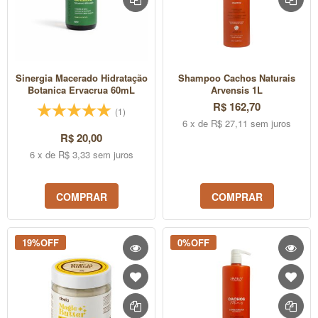
Sinergia Macerado Hidratação
Shampoo Cachos Naturais
Botanica Ervacrua 60mL
Arvensis 1L
R$ 162,70
(1)
6 x de R$ 27,11 sem juros
R$ 20,00
6 x de R$ 3,33 sem juros
COMPRAR
COMPRAR
19%OFF
0%OFF