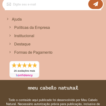
Inscreva-
se
na
nossa
Newsletter:
Ajuda
Políticas da Empresa
Institucional
Destaque
Formas de Pagamento
26 avaliações reais
Todo o conteúdo aqui publicado foi desenvolvido por Meu Cabelo
Natural. Necessário autorização prévia para publicação, inclusive de