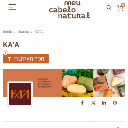
0
Início
Brands
KA'A
KA'A
FILTRAR POR
Defi