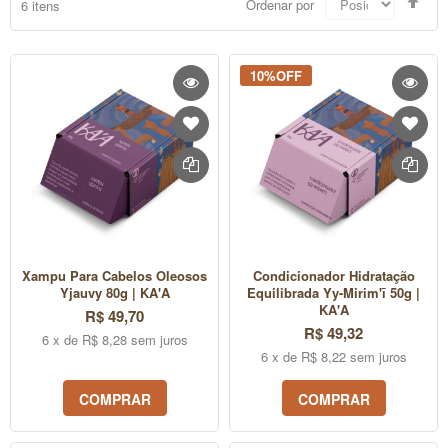
Ordenar por
6
itens
Dir
Dec
10%OFF
Xampu Para Cabelos Oleosos
Condicionador Hidratação
Yjauvy 80g | KA'A
Equilibrada Yy-Mirim'ī 50g |
KA'A
R$ 49,70
R$ 49,32
6 x de R$ 8,28 sem juros
6 x de R$ 8,22 sem juros
COMPRAR
COMPRAR