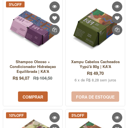
5%OFF
Shampoo Oleoso +
Xampu Cabelos Cacheados
Condicionador Hidrataçao
Yypú'ã 80g | KA'A
Equilibrada | KA'A
R$ 49,70
R$ 94,07
R$ 104,50
6 x de R$ 8,28 sem juros
COMPRAR
FORA DE ESTOQUE
10%OFF
5%OFF