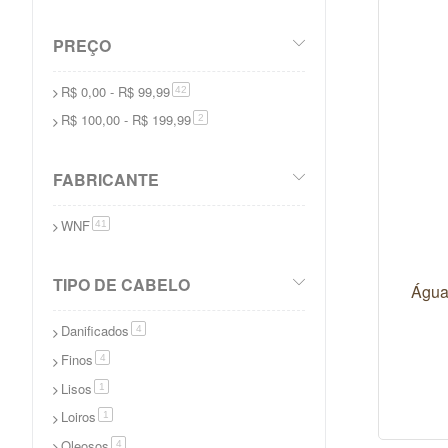
Lisos
4
60ml
itens
3
Loiros
2
PREÇO
Coloridos
2
Danificados
1
R$ 0,00
-
R$ 99,99
itens
42
Ressecados
1
R$ 100,00
-
R$ 199,99
itens
2
Oleosos
5
Finos
6
FABRICANTE
Ruivos
1
Grisalhos
1
WNF
itens
41
Transição
1
Marcas
35
TIPO DE CABELO
Água
Multi Vegetal
1
WNF
34
Danificados
itens
4
Kits e Presentes
1
Finos
itens
4
Cuide-se
3
Lisos
artigo
1
Promoções
6
Loiros
artigo
1
Inverno
2
Oleosos
itens
CORPO E BANHO
4
10