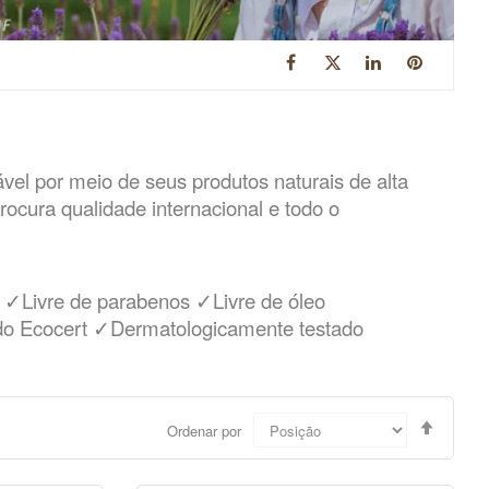
ável por meio de seus produtos naturais de alta
ocura qualidade internacional e todo o
✓Livre de parabenos ✓Livre de óleo
ado Ecocert ✓Dermatologicamente testado
Definir
Ordenar por
Direção
Decres