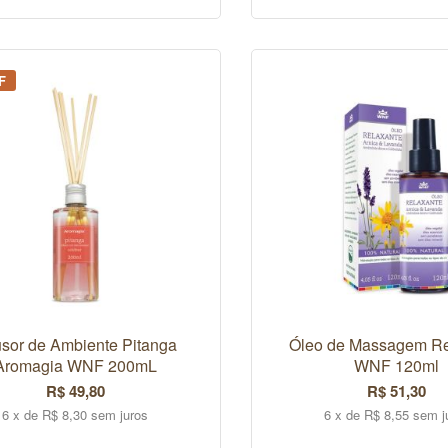
F
usor de Ambiente Pitanga
Óleo de Massagem Re
Aromagia WNF 200mL
WNF 120ml
R$ 49,80
R$ 51,30
6 x de R$ 8,30 sem juros
6 x de R$ 8,55 sem j