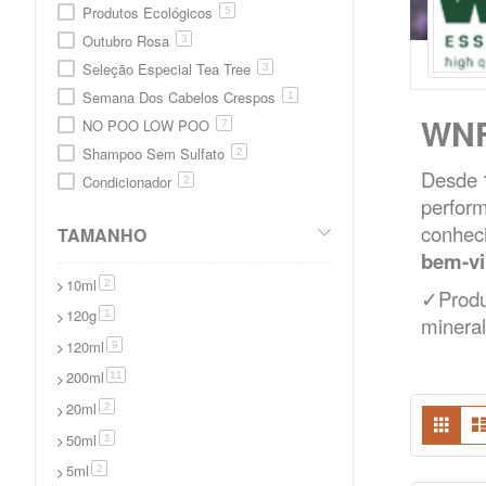
Produtos Ecológicos
5
Outubro Rosa
3
Seleção Especial Tea Tree
3
Semana Dos Cabelos Crespos
1
WN
NO POO LOW POO
7
Shampoo Sem Sulfato
2
Desde
Condicionador
2
perform
Nutrição Capilar
1
conheci
TAMANHO
Reconstrução Capilar
4
bem-v
Reconstrução (Low Poo)
1
10ml
itens
2
COSMÉTICOS NATURAIS
✓Produ
6
120g
artigo
1
minera
Cabelos
4
120ml
itens
9
Corpo
1
200ml
itens
Rosto
11
1
TIPO DE CABELO
20ml
7
itens
2
Ver
Grad
co
Cacheados
3
50ml
artigo
1
Ondulados
4
5ml
itens
2