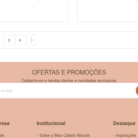
COMPRAR
COMPRAR
ta lendo a pagina
ágina
Página
Página
Página
Próximo
3
4
OFERTAS E PROMOÇÕES
Cadastre-se e receba ofertas e novidades exclusivas
Inscreva-
se
na
nossa
Newsletter:
resa
Institucional
Destaque
ade
Sobre a Meu Cabelo Natural
Inspirações