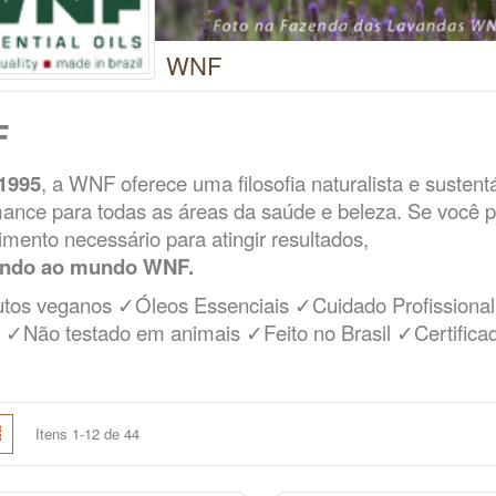
WNF
F
1995
, a WNF oferece uma filosofia naturalista e sustent
ance para todas as áreas da saúde e beleza. Se você pr
mento necessário para atingir resultados,
indo ao mundo WNF.
tos veganos ✓Óleos Essenciais ✓Cuidado Profissional 
l ✓Não testado em animais ✓Feito no Brasil ✓Certific
e
Lista
Itens
1
-
12
de
44
mo