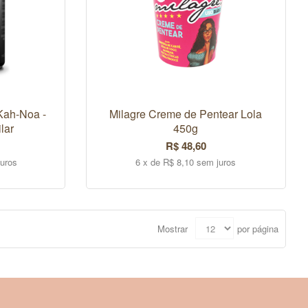
Kah-Noa -
Milagre Creme de Pentear Lola
lar
450g
R$ 48,60
juros
6 x de R$ 8,10 sem juros
FORA DE ESTOQUE
Mostrar
por página