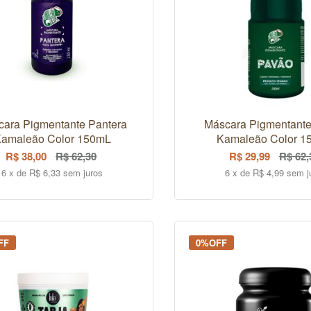
ara Pigmentante Pantera
Máscara Pigmentant
amaleão Color 150mL
Kamaleão Color 1
R$ 38,00
R$ 62,30
R$ 29,99
R$ 62,
6 x de R$ 6,33 sem juros
6 x de R$ 4,99 sem j
COMPRAR
COMPRAR
FF
0%OFF