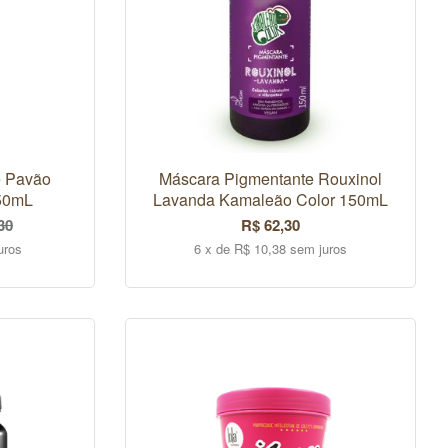
e Pavão
Máscara Pigmentante Rouxinol
50mL
Lavanda Kamaleão Color 150mL
30
R$ 62,30
uros
6 x de R$ 10,38 sem juros
COMPRAR