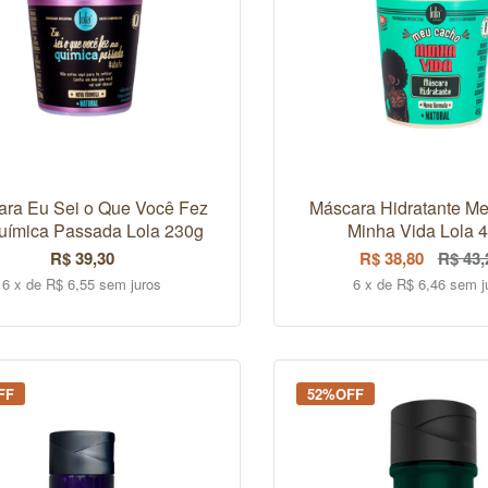
ra Eu Sei o Que Você Fez
Máscara Hidratante M
uímica Passada Lola 230g
Minha Vida Lola 
R$ 39,30
R$ 38,80
R$ 43,
6 x de R$ 6,55 sem juros
6 x de R$ 6,46 sem j
COMPRAR
FORA DE ESTOQ
FF
52%OFF