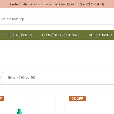
Frete Grátis para compras a partir de R$ 99 (SP) e R$ 230 (BR)
TIPO DE CABELO
COSMÉTICOS NATURAIS
CORPO BANHO
e
Lista
Itens
49
-
60
de
563
mo
F
0%OFF