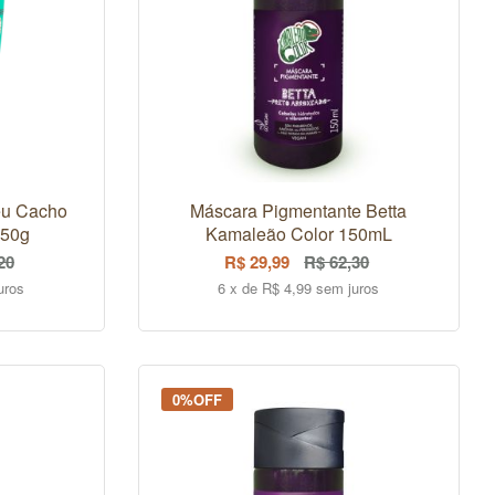
eu Cacho
Máscara Pigmentante Betta
450g
Kamaleão Color 150mL
20
R$ 29,99
R$ 62,30
uros
6 x de R$ 4,99 sem juros
UE
COMPRAR
0%OFF