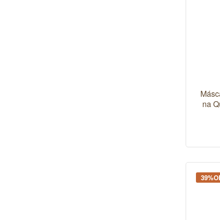
Másca
na Q
39%O