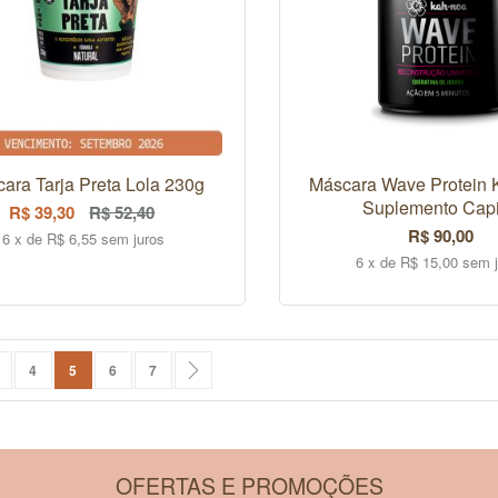
ara Tarja Preta Lola 230g
Máscara Wave Protein 
Suplemento Capi
R$ 39,30
R$ 52,40
R$ 90,00
6 x de R$ 6,55 sem juros
6 x de R$ 15,00 sem 
COMPRAR
COMPRAR
na
rior
ágina
Página
Você esta lendo a pagina
Página
Página
Página
Próximo
4
5
6
7
OFERTAS E PROMOÇÕES