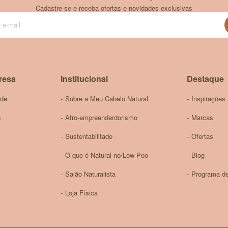
Cadastre-se e receba ofertas e novidades exclusivas
Inscreva-
se
na
nossa
Newsletter:
resa
Institucional
Destaque
ade
Sobre a Meu Cabelo Natural
Inspirações
s
Afro-empreenderdorismo
Marcas
Sustentabilitade
Ofertas
O que é Natural no/Low Poo
Blog
Salão Naturalista
Programa de
Loja Física