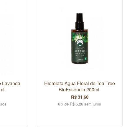
de Lavanda
Hidrolato Água Floral de Tea Tree
0mL
BioEssência 200mL
R$ 31,60
uros
6 x de R$ 5,26 sem juros
COMPRAR