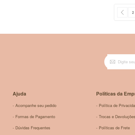
Página
Pági
Ante
P
2
Ajuda
Políticas da Emp
Acompanhe seu pedido
Política de Privacid
Formas de Pagamento
Trocas e Devoluçõe
Dúvidas Frequentes
Políticas de Frete