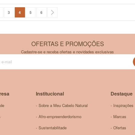
na
rior
ágina
Página
Você esta lendo a pagina
Página
Página
Página
Próximo
3
4
5
6
OFERTAS E PROMOÇÕES
Cadastre-se e receba ofertas e novidades exclusivas
Inscreva-
se
na
nossa
Newsletter:
resa
Institucional
Destaque
ade
Sobre a Meu Cabelo Natural
Inspirações
s
Afro-empreenderdorismo
Marcas
Sustentabilitade
Ofertas