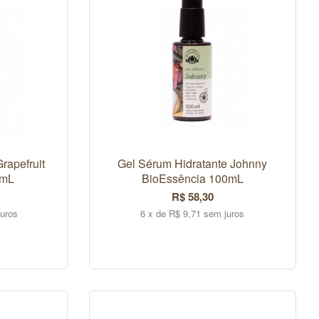
rapefruit
Gel Sérum Hidratante Johnny
0mL
BioEssência 100mL
R$ 58,30
juros
6 x de R$ 9,71 sem juros
COMPRAR