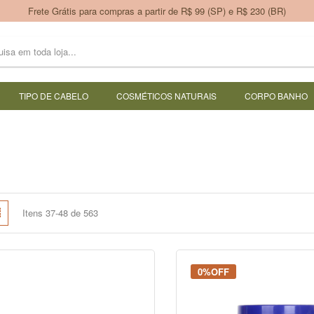
Frete Grátis para compras a partir de R$ 99 (SP) e R$ 230 (BR)
TIPO DE CABELO
COSMÉTICOS NATURAIS
CORPO BANHO
e
Lista
Itens
37
-
48
de
563
mo
0%OFF