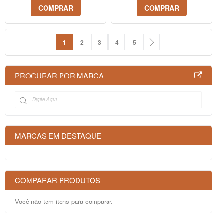
COMPRAR
COMPRAR
Página
Você esta lendo a pagina
Página
Página
Página
Página
Página
Próximo
1
2
3
4
5
PROCURAR POR MARCA
MARCAS EM DESTAQUE
COMPARAR PRODUTOS
Você não tem itens para comparar.