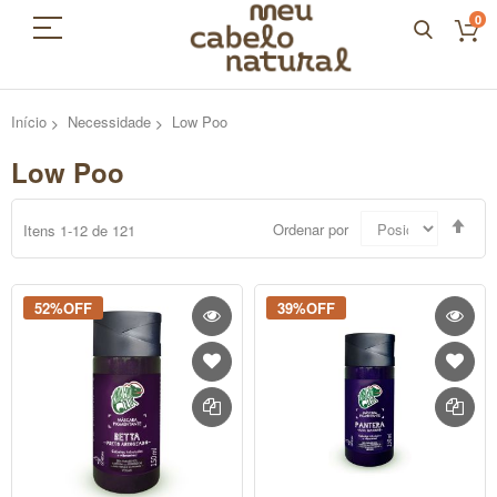
0
Início
Necessidade
Low Poo
Low Poo
Defi
Ordenar por
Itens
1
-
12
de
121
Dir
Dec
52%OFF
39%OFF