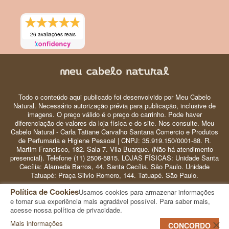
26 avaliações reais
Todo o conteúdo aqui publicado foi desenvolvido por Meu Cabelo
Natural. Necessário autorização prévia para publicação, inclusive de
imagens. O preço válido é o preço do carrinho. Pode haver
diferenciação de valores da loja física e do site. Nos consulte. Meu
Cabelo Natural - Carla Tatiane Carvalho Santana Comercio e Produtos
de Perfumaria e Higiene Pessoal | CNPJ: 35.919.150/0001-88. R.
Martim Francisco, 182. Sala 7. Vila Buarque. (Não há atendimento
presencial). Telefone (11) 2506-5815. LOJAS FÍSICAS: Unidade Santa
Cecília: Alameda Barros, 44. Santa Cecília. São Paulo. Unidade
Tatuapé: Praça Silvio Romero, 144. Tatuapé. São Paulo.
Política de Cookies
Usamos cookies para armazenar informações
© 2024 Meu Cabelo Natural - Copyright
e tornar sua experiência mais agradável possível. Para saber mais,
acesse nossa política de privacidade.
Mais informações
0
CONCORDO