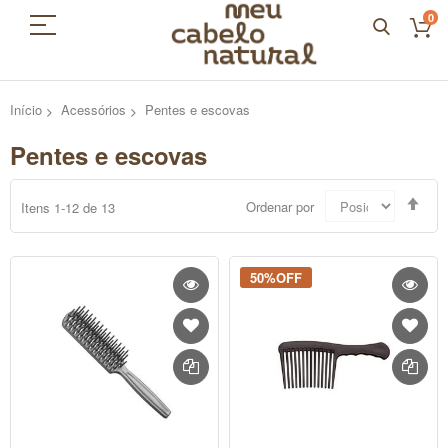
0
Início
Acessórios
Pentes e escovas
Pentes e escovas
Defi
Ordenar por
Itens
1
-
12
de
13
Dir
Dec
50%OFF