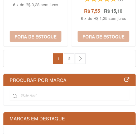
6 x de R$ 3,28 sem juros
R$ 7,55
R$ 15,10
6 x de R$ 1,25 sem juros
FORA DE ESTOQUE
FORA DE ESTOQUE
Página
Você esta lendo a pagina
Página
Página
Próximo
1
2
PROCURAR POR MARCA
MARCAS EM DESTAQUE