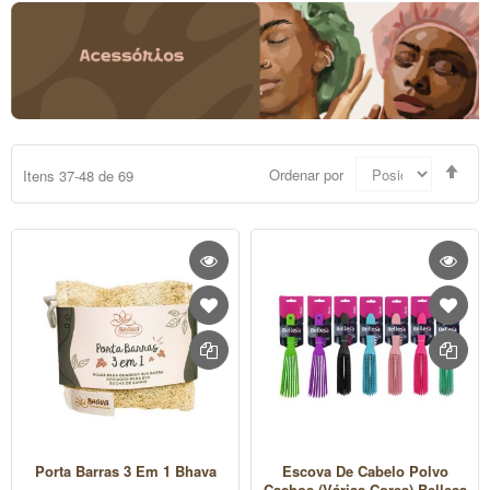
Defi
Ordenar por
Itens
37
-
48
de
69
Dir
Dec
Porta Barras 3 Em 1 Bhava
Escova De Cabelo Polvo
Cachos (várias Cores) Bellesa