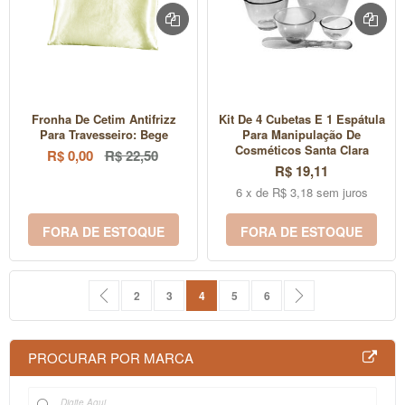
Fronha De Cetim Antifrizz
Kit De 4 Cubetas E 1 Espátula
Para Travesseiro: Bege
Para Manipulação De
Cosméticos Santa Clara
R$ 0,00
R$ 22,50
R$ 19,11
6 x de R$ 3,18 sem juros
FORA DE ESTOQUE
FORA DE ESTOQUE
Página
Página
Anterior
Página
Página
Você esta lendo a pagina
Página
Página
Página
Próximo
2
3
4
5
6
PROCURAR POR MARCA