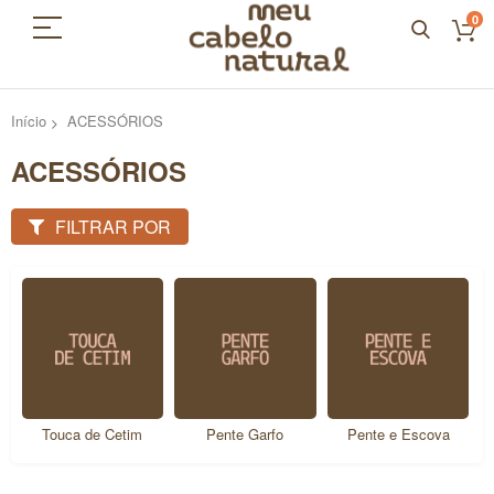
0
Início
ACESSÓRIOS
ACESSÓRIOS
FILTRAR POR
etim
Pente Garfo
Pente e Escova
Frascos