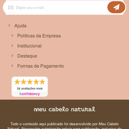
Inscreva-
se
na
nossa
Newsletter:
Ajuda
Políticas da Empresa
Institucional
Destaque
Formas de Pagamento
26 avaliações reais
Todo o conteúdo aqui publicado foi desenvolvido por Meu Cabelo
Natural. Necessário autorização prévia para publicação, inclusive de