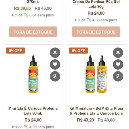
270mL
Creme De Pentear Pós Sol
Lola 90g
R$ 39,85
R$ 46,90
R$ 24,00
6 x de R$ 6,64 sem juros
6 x de R$ 4,00 sem juros
FORA DE ESTOQUE
FORA DE ESTOQUE
0%OFF
0%OFF
Mini Ela É Carioca Proteína
Kit Miniatura - Be(m)dita Praia
Lola 90mL
& Proteína Ela É Carioca Lola
R$ 24,00
R$ 43,20
R$ 48,00
6 x de R$ 4,00 sem juros