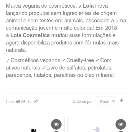
Marca vegana de cosméticos, a
Lola
inova
lançando produtos sem ingredientes de origem
animal e sem testes em animais, associada a uma
comunicação jovem e muito colorida! Em 2018
a
Lola Cosmetics
mudou suas formulações e
agora disponibiliza produtos com fórmulas mais
naturais.
✓Cosméticos veganos ✓Cruelty-free ✓Com
ativos naturais ✓Livre de sulfatos, petrolatos,
parabenos, ftalatos, parafinas ou óleo mineral
Defi
Ordenar por
Itens
85
-
96
de
127
Dir
Dec