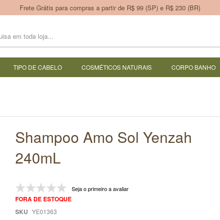
Frete Grátis para compras a partir de R$ 99 (SP) e R$ 230 (BR)
TIPO DE CABELO
COSMÉTICOS NATURAIS
CORPO BANHO
Shampoo Amo Sol Yenzah
240mL
Seja o primeiro a avaliar
FORA DE ESTOQUE
SKU
YE01363