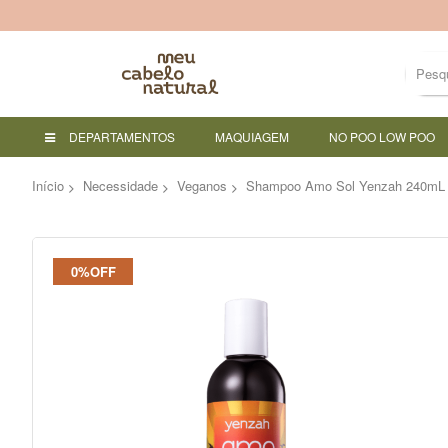
DEPARTAMENTOS
MAQUIAGEM
NO POO LOW POO
Início
Necessidade
Veganos
Shampoo Amo Sol Yenzah 240mL
Pular
0%OFF
para
o
final
da
Galeria
de
imagens