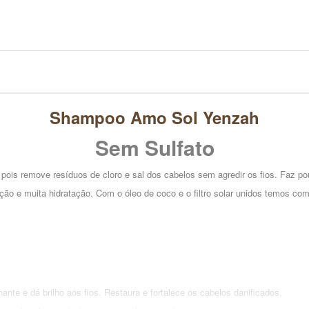
Shampoo Amo Sol Yenzah
Sem Sulfato
, pois remove resíduos de cloro e sal dos cabelos sem agredir os fios. Faz 
ção e muita hidratação. Com o óleo de coco e o filtro solar unidos temos co
ante e dá brilho aos fios. Restaura e fortalece os cabelos danificados.