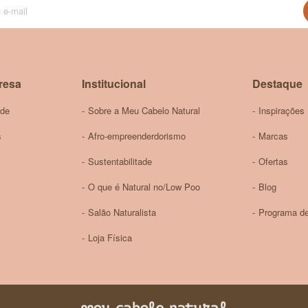
se
na
nossa
Newsletter:
resa
Institucional
Destaque
ade
Sobre a Meu Cabelo Natural
Inspirações
s
Afro-empreenderdorismo
Marcas
Sustentabilitade
Ofertas
O que é Natural no/Low Poo
Blog
Salão Naturalista
Programa de
Loja Física