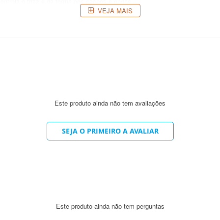
controla o frizz e dá forma aos cachos e ondas.
VEJA MAIS
cones, ingredientes de origem animal e sal*.
s fios. Enxágue bem. Repita, se o cabelo for médio ou longo.
o Sol. Enxágue e condicione.
ide Dea, Decyl Glucoside, Parfum, PEG-90M, PEG-120, Methyl Glucose Diole
 EDTA, Methylchloroisothiazolinone and Methylisothiazolinone, BHT. Sem Sa
Este produto ainda não tem avaliações
SEJA O PRIMEIRO A AVALIAR
Este produto ainda não tem perguntas