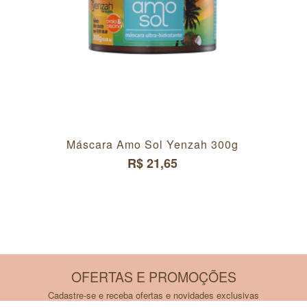
Máscara Amo Sol Yenzah 300g
R$ 21,65
OFERTAS E PROMOÇÕES
Cadastre-se e receba ofertas e novidades exclusivas
Inscreva-