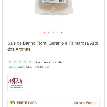
Saltar
Sais de Banho Floral Geranio e Palmarosa Arte
para
o
dos Aromas
início
da
Galeria
Seja o primeiro a avaliar
de
imagens
EM ESTOQUE
SKU
AASBF023
FRETE PARA
Calcular Frete