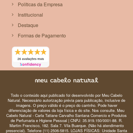
é um poderoso aliado para a saúde da pele, conhecido
Políticas da Empresa
por suas propriedades hidratantes e regenerativas, com
qualidades antimicrobianas e anti-inflamatórias
Institucional
auxiliam na cicatrização de feridas e na redução de
Destaque
vermelhidão e irritações. Calmante. Estimula a
sensibilidade e criatividade. Faz circular as energias e
Formas de Pagamento
estimula a sensibilidade.
argila vermelha
rica em óxidos de ferro e outros minerais, ela ajuda a
26 avaliações reais
melhorar a circulação sanguínea, promovendo uma
aparência mais radiante e revitalizada na pele. Suas
propriedades absorventes atuam na remoção de
impurezas e excesso de oleosidade, Além disso, a
argila vermelha possui propriedades anti-inflamatórias
Todo o conteúdo aqui publicado foi desenvolvido por Meu Cabelo
e cicatrizantes, auxiliando na redução de irritações e na
Natural. Necessário autorização prévia para publicação, inclusive de
regeneração celular. Com o uso regular, ela pode
imagens. O preço válido é o preço do carrinho. Pode haver
deixar a pele mais firme, tonificada e com um tom
diferenciação de valores da loja física e do site. Nos consulte. Meu
uniforme, proporcionando uma verdadeira
Cabelo Natural - Carla Tatiane Carvalho Santana Comercio e Produtos
de Perfumaria e Higiene Pessoal | CNPJ: 35.919.150/0001-88. R.
transformação na rotina de cuidados.
Martim Francisco, 182. Sala 7. Vila Buarque. (Não há atendimento
presencial). Telefone (11) 2506-5815. LOJAS FÍSICAS: Unidade Santa