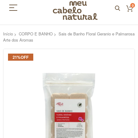
0
Início
CORPO E BANHO
Sais de Banho Floral Geranio e Palmarosa
Arte dos Aromas
Pular
21%OFF
para
o
final
da
Galeria
de
imagens