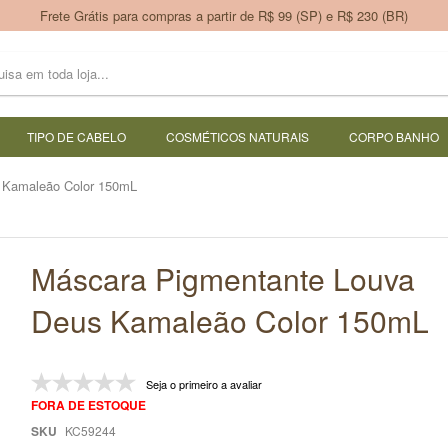
Frete Grátis para compras a partir de R$ 99 (SP) e R$ 230 (BR)
TIPO DE CABELO
COSMÉTICOS NATURAIS
CORPO BANHO
 Kamaleão Color 150mL
Máscara Pigmentante Louva
Deus Kamaleão Color 150mL
Seja o primeiro a avaliar
FORA DE ESTOQUE
SKU
KC59244