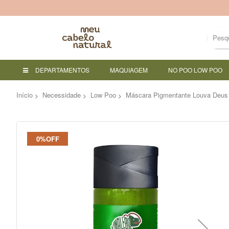
DEPARTAMENTOS
MAQUIAGEM
NO POO LOW POO
Início
Necessidade
Low Poo
Máscara Pigmentante Louva Deus
Pular
0%OFF
para
o
final
da
Galeria
de
imagens