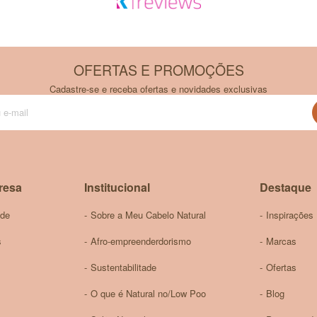
OFERTAS E PROMOÇÕES
Cadastre-se e receba ofertas e novidades exclusivas
Inscreva-
se
na
nossa
Newsletter:
resa
Institucional
Destaque
ade
Sobre a Meu Cabelo Natural
Inspirações
s
Afro-empreenderdorismo
Marcas
Sustentabilitade
Ofertas
O que é Natural no/Low Poo
Blog