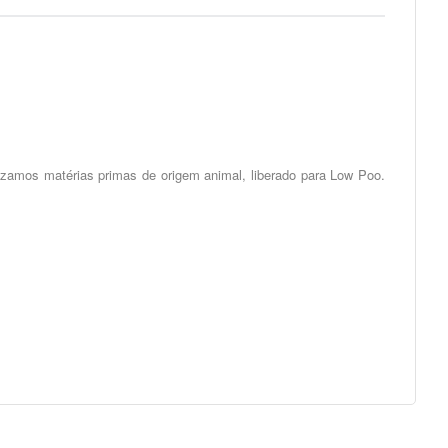
izamos matérias primas de origem animal, liberado para Low Poo.
mento pode ser amarelo alaranjado.