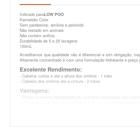
Indicado para
LOW POO
Kamaleão Color
Sem parabenos, amônia e peróxido
Não testado em animais
Não contém anilina
Durabilidade de 5 a 25 lavagens
150mL
Acreditamos que qualidade não é diferencial e sim obrigação, t
Altamente concentrado e com uma formulação hidratante e preço j
Excelente Rendimento:
- Cabelos curtos e até a altura dos ombros - 1 tubo
- Cabelos dos ombros até a cintura - 2 tubos
Vantagens:
- Possui a mesma durabilidade de uma tinta tonalizante sem amôn
- Não resseca os fios, pelo contrário, este produto é extremament
- Misturando as cores surgem novos tons.
- Pode ser misturado com máscara branca, sem óleo, para obter to
- Cores intensas e bem pigmentadas.
Dicas:
- Para não haver alteração de cor é recomendado descolorir os fi