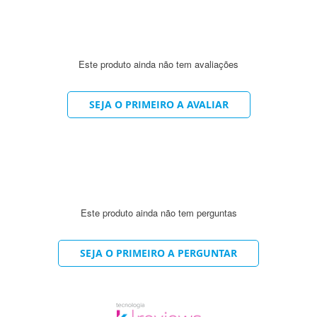
dos.
 os cabelos limpos, livre de shampoo e cremes condicionantes, aplicar a M
Este produto ainda não tem avaliações
ompleta retirada do excesso de produto.
SEJA O PRIMEIRO A AVALIAR
m enxágue separe e isole uma mecha do cabelo. Siga todo o procedimento de 
ompleta retirada do produto.
IDE, SORBITOL, PROPYLENE GLYCOL, CETYL PALMITATE, CICLOMETH
THYLCHLOROISOTHIAZOLINONE. Pode conter: 16255, 42090, 60730, 74
Este produto ainda não tem perguntas
SEJA O PRIMEIRO A PERGUNTAR