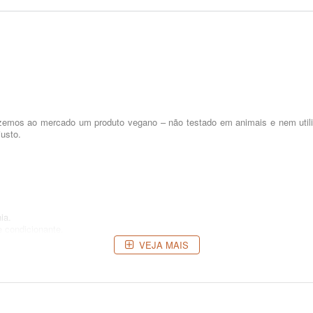
razemos ao mercado um produto vegano – não testado em animais e nem util
usto.
ia.
e condicionante.
VEJA MAIS
ns pastéis e suavizar a cor.
os até um tom palha (quase branco). Para tons de vermelho o fundo de clarea