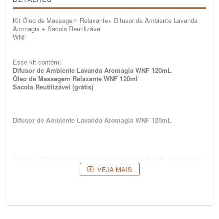
Kit Óleo de Massagem Relaxante+ Difusor de Ambiente Lavanda
Aromagia + Sacola Reutilizável
WNF
Esse kit contém:
Difusor de Ambiente Lavanda Aromagia WNF 120mL
Óleo de Massagem Relaxante WNF 120ml
Sacola Reutilizável (grátis)
Difusor de Ambiente Lavanda Aromagia WNF 120mL
Aromatização contínua e prolongada por varetas, com essência de
Lavanda.
VEJA MAIS
MODO DE USAR:
Mergulhe as varetas no aroma liquido, deixe absorver por um
minuto, vire-as e mergulhe de volta. Repita a operação sempre que
quiser intensificar o aroma no ambiente.