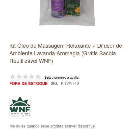
Saltar
Kit Óleo de Massagem Relaxante + Difusor de
para
o
Ambiente Lavanda Aromagia (Grátis Sacola
início
Reutilizável WNF)
da
Galeria
de
imagens
Seja o primeiro a avaliar
FORA DE ESTOQUE
SKU
KITWNF10
Me avise quando esse produto estiver disponível