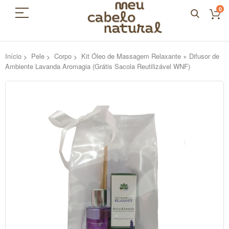
0
Início
Pele
Corpo
Kit Óleo de Massagem Relaxante + Difusor de
Ambiente Lavanda Aromagia (Grátis Sacola Reutilizável WNF)
Pular
para
o
final
da
Galeria
de
imagens