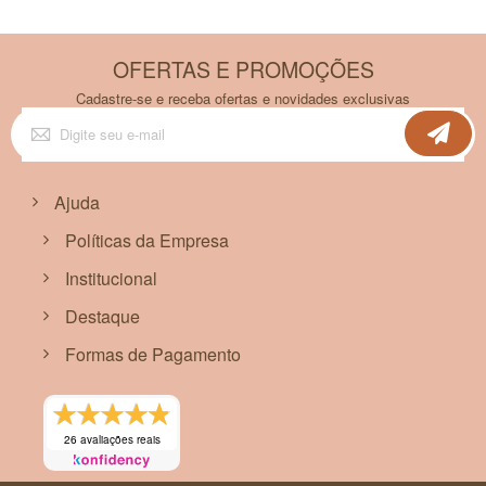
OFERTAS E PROMOÇÕES
Cadastre-se e receba ofertas e novidades exclusivas
Inscreva-
se
na
nossa
Newsletter:
Ajuda
Políticas da Empresa
Institucional
Destaque
Formas de Pagamento
26 avaliações reais