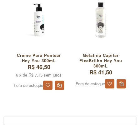
Creme Para Pentear
Gelatina Capilar
M
Hey You 300mL
FixaBrilho Hey You
R$ 46,50
300mL
R$ 41,50
6 x de R$ 7,75 sem juros
Fora de estoque
Fora de estoque