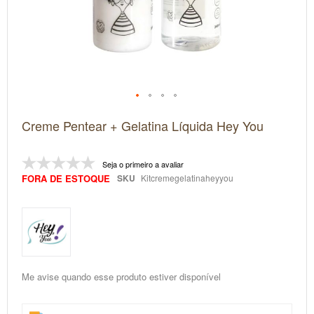
Saltar
Creme Pentear + Gelatina Líquida Hey You
para
o
início
da
Seja o primeiro a avaliar
Galeria
FORA DE ESTOQUE
SKU
Kitcremegelatinaheyyou
de
imagens
Me avise quando esse produto estiver disponível