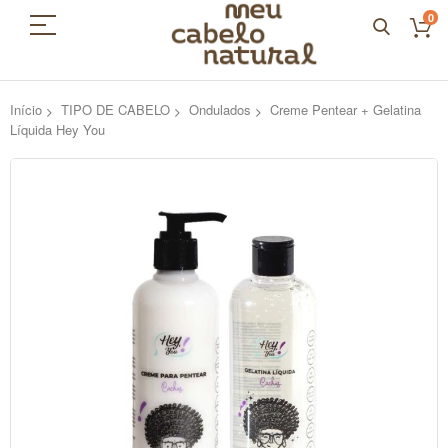
0
Início
TIPO DE CABELO
Ondulados
Creme Pentear + Gelatina
Líquida Hey You
Pular
para
o
final
da
Galeria
de
imagens