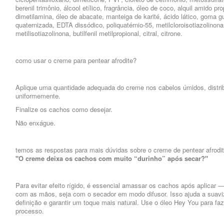
berenil trimônio, álcool etílico, fragrância, óleo de coco, alquil amido pro
dimetilamina, óleo de abacate, manteiga de karité, ácido lático, goma g
quaternizada, EDTA dissódico, poliquatérnio-55, metilcloroisotiazolinona
metilisotiazolinona, butilfenil metilpropional, citral, citrone.
como usar o creme para pentear afrodite?
Aplique uma quantidade adequada do creme nos cabelos úmidos, distri
uniformemente.
Finalize os cachos como desejar.
Não enxágue.
temos as respostas para mais dúvidas sobre o creme de pentear afrodit
"O creme deixa os cachos com muito “durinho” após secar?"
Para evitar efeito rígido, é essencial amassar os cachos após aplicar —
com as mãos, seja com o secador em modo difusor. Isso ajuda a suavi
definição e garantir um toque mais natural. Use o óleo Hey You para faz
processo.