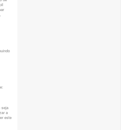
pil
uar
,
buindo
e:
 seja
zar a
er este