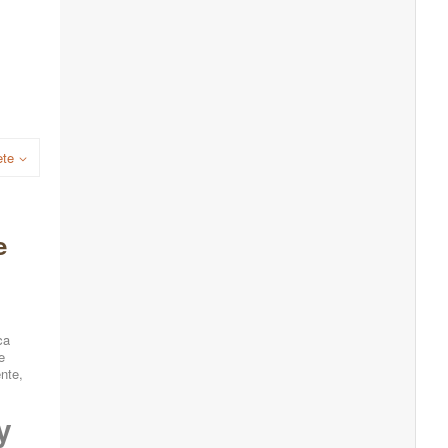
ete
e
ca
e
nte,
y