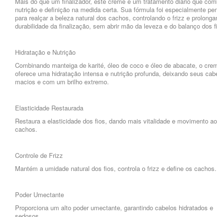
Mais do que um finalizador, este creme é um tratamento diário que com
nutrição e definição na medida certa. Sua fórmula foi especialmente p
para realçar a beleza natural dos cachos, controlando o frizz e prolong
durabilidade da finalização, sem abrir mão da leveza e do balanço dos f
Hidratação e Nutrição
Combinando manteiga de karité, óleo de coco e óleo de abacate, o cre
oferece uma hidratação intensa e nutrição profunda, deixando seus cab
macios e com um brilho extremo.
Elasticidade Restaurada
Restaura a elasticidade dos fios, dando mais vitalidade e movimento a
cachos.
Controle de Frizz
Mantém a umidade natural dos fios, controla o frizz e define os cachos.
Poder Umectante
Proporciona um alto poder umectante, garantindo cabelos hidratados e
sedosos.