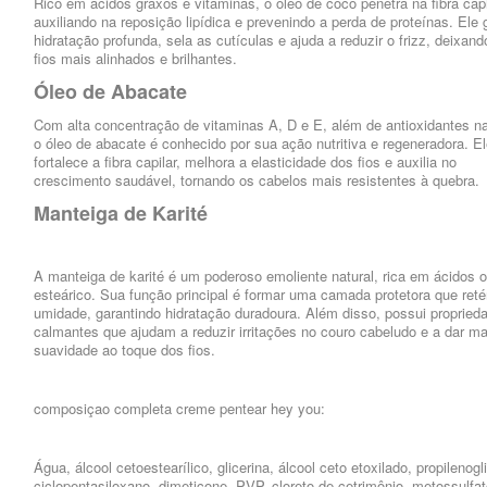
Rico em ácidos graxos e vitaminas, o óleo de coco penetra na fibra capi
auxiliando na reposição lipídica e prevenindo a perda de proteínas. Ele 
hidratação profunda, sela as cutículas e ajuda a reduzir o frizz, deixand
fios mais alinhados e brilhantes.
Óleo de Abacate
Com alta concentração de vitaminas A, D e E, além de antioxidantes na
o óleo de abacate é conhecido por sua ação nutritiva e regeneradora. E
fortalece a fibra capilar, melhora a elasticidade dos fios e auxilia no
crescimento saudável, tornando os cabelos mais resistentes à quebra.
Manteiga de Karité
A manteiga de karité é um poderoso emoliente natural, rica em ácidos o
esteárico. Sua função principal é formar uma camada protetora que ret
umidade, garantindo hidratação duradoura. Além disso, possui propried
calmantes que ajudam a reduzir irritações no couro cabeludo e a dar ma
suavidade ao toque dos fios.
composiçao completa creme pentear hey you:
Água, álcool cetoestearílico, glicerina, álcool ceto etoxilado, propilenogli
ciclopentasiloxano, dimeticone, PVP, cloreto de cetrimônio, metossulfa