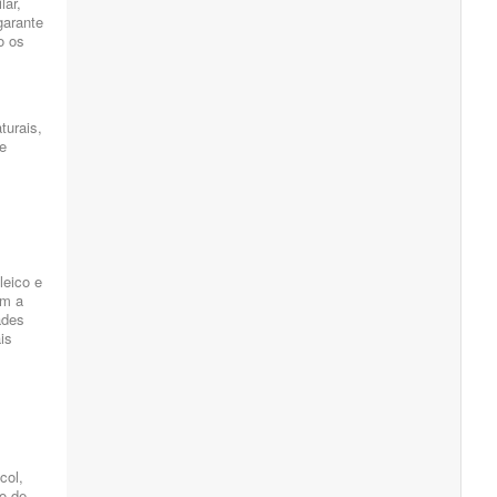
lar,
garante
o os
turais,
le
leico e
ém a
ades
is
col,
to de