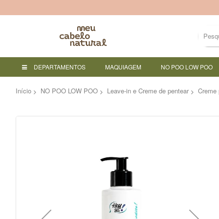
DEPARTAMENTOS
MAQUIAGEM
NO POO LOW POO
Início
NO POO LOW POO
Leave-in e Creme de pentear
Creme 
Pular
para
o
final
da
Galeria
de
imagens