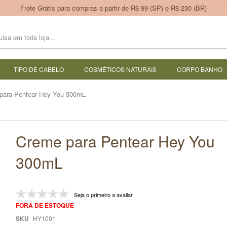
Frete Grátis para compras a partir de R$ 99 (SP) e R$ 230 (BR)
TIPO DE CABELO
COSMÉTICOS NATURAIS
CORPO BANHO
para Pentear Hey You 300mL
Creme para Pentear Hey You
300mL
Seja o primeiro a avaliar
FORA DE ESTOQUE
SKU
HY1001