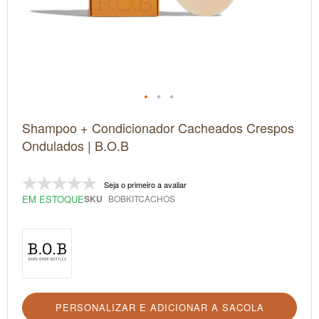
Saltar
Shampoo + Condicionador Cacheados Crespos
para
o
Ondulados | B.O.B
início
da
Galeria
Seja o primeiro a avaliar
de
imagens
EM ESTOQUE
SKU
BOBKITCACHOS
PERSONALIZAR E ADICIONAR A SACOLA