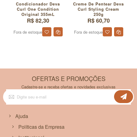
Condicionador Deva
Creme De Pentear Deva
Curl One Condition
Curl Styling Cream
Original 355mL
250g
R$ 82,30
R$ 60,70
Fora de estoque
Fora de estoque
OFERTAS E PROMOÇÕES
Cadastre-se e receba ofertas e novidades exclusivas
Inscreva-
se
na
nossa
Newsletter:
Ajuda
Políticas da Empresa