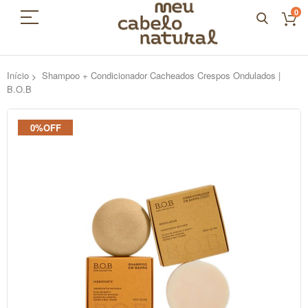
0
Início
Shampoo + Condicionador Cacheados Crespos Ondulados |
B.O.B
Pular
0%OFF
para
o
final
da
Galeria
de
imagens