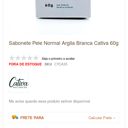
Saltar
Sabonete Pele Normal Argila Branca Cativa 60g
para
o
início
da
Seja o primeiro a avaliar
Galeria
FORA DE ESTOQUE
SKU
CTCA33
de
imagens
Me avise quando esse produto estiver disponível
FRETE PARA
Calcular Frete