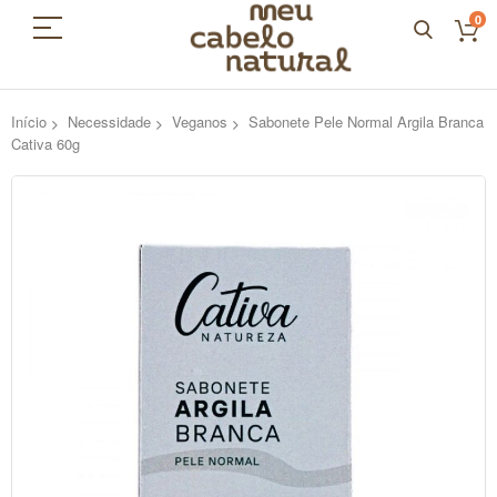
0
Início
Necessidade
Veganos
Sabonete Pele Normal Argila Branca
Cativa 60g
Pular
para
o
final
da
Galeria
de
imagens