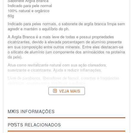
Sabonete Argila Branca
Indicado para pele normal
100% natural e orgânico
60g
Indicado para peles normais, o sabonete de argila branca limpa sem
agredir e mantém o equilíbrio do ph.
A Argila Branca é a mais leve de todas e possui propriedades
cicatrizantes, devido à elevada porcentagem de alumínio presente
em sua composição entre outros minerais. Entre eles destacam-se
o silicato de alumínio (um componente dos aminoácidos na proteína
da pele).
Atua como revitalizante natural com sua ação clareadora,
suavizante e cicatrizante. Ajuda a reduzir inflamações.
Livre de parabenos, liberadores de formol, corantes e fragrâncias
sintéticas, conservantes sintéticos e sulfatos.
COMPOSIÇÃO:
VEJA MAIS
Elaeis guineensis oil, Elaeis guineensis stearic acid, Helianthus
annuus organic oil, Sodium hydroxide, alcohoL, sucrose, citric acid,
Palm stearin, argilla, citral, geraniol, linalool, limonene, Citrus
reticulata, Cymbopogon citratus, Lavandula angustifolia,
MAIS INFORMAÇÕES
Pogostemon cablin, essential oils, aqua.
POSTS RELACIONADOS