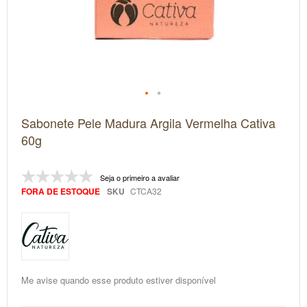
Saltar
Sabonete Pele Madura Argila Vermelha Cativa
para
o
60g
início
da
Galeria
Seja o primeiro a avaliar
de
imagens
FORA DE ESTOQUE
SKU
CTCA32
Me avise quando esse produto estiver disponível