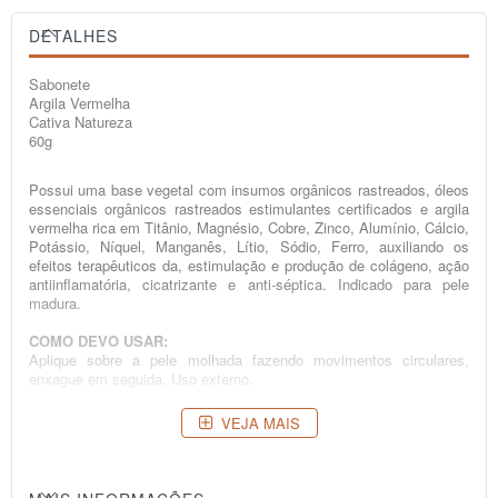
DETALHES
Sabonete
Argila Vermelha
Cativa Natureza
60g
Possui uma base vegetal com insumos orgânicos rastreados, óleos
essenciais orgânicos rastreados estimulantes certificados e argila
vermelha rica em Titânio, Magnésio, Cobre, Zinco, Alumínio, Cálcio,
Potássio, Níquel, Manganês, Lítio, Sódio, Ferro, auxiliando os
efeitos terapêuticos da, estimulação e produção de colágeno, ação
antiinflamatória, cicatrizante e anti-séptica. Indicado para pele
madura.
COMO DEVO USAR:
Aplique sobre a pele molhada fazendo movimentos circulares,
enxague em seguida. Uso externo.
COMPOSIÇÃO:
VEJA MAIS
Elaeis guineensis oil, Elaeis guineensis stearic acid, Helianthus
annuus organic oil, sodium hydroxide, alcohol, sucrose, citric acid,
argilla, linalool, limolene, Citrus reticulata, Lavandula angustifolia,
Palm stearin, Pogostemon cablin essential oil, aqua.