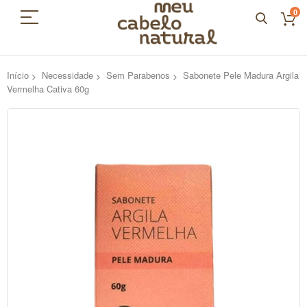
0
Início
Necessidade
Sem Parabenos
Sabonete Pele Madura Argila
Vermelha Cativa 60g
Pular
para
o
final
da
Galeria
de
imagens