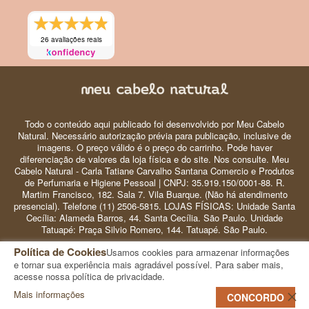
26 avaliações reais
Todo o conteúdo aqui publicado foi desenvolvido por Meu Cabelo
Natural. Necessário autorização prévia para publicação, inclusive de
imagens. O preço válido é o preço do carrinho. Pode haver
diferenciação de valores da loja física e do site. Nos consulte. Meu
Cabelo Natural - Carla Tatiane Carvalho Santana Comercio e Produtos
de Perfumaria e Higiene Pessoal | CNPJ: 35.919.150/0001-88. R.
Martim Francisco, 182. Sala 7. Vila Buarque. (Não há atendimento
presencial). Telefone (11) 2506-5815. LOJAS FÍSICAS: Unidade Santa
Cecília: Alameda Barros, 44. Santa Cecília. São Paulo. Unidade
Tatuapé: Praça Silvio Romero, 144. Tatuapé. São Paulo.
Política de Cookies
Usamos cookies para armazenar informações
© 2024 Meu Cabelo Natural - Copyright
e tornar sua experiência mais agradável possível. Para saber mais,
acesse nossa política de privacidade.
Mais informações
0
CONCORDO