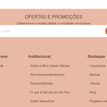
No Cerrado, existem mais de 10 mil espécies vegetais, das quais
como base para a alimentação, como o pequi, o baru, a cagaita e o jatobá; 
OFERTAS E PROMOÇÕES
Cadastre-se e receba ofertas e novidades exclusivas
des locais às demandas pelos produtos naturais e medicinais do cerrado, co
Inscreva-
 que constitui a biodiversidade da região.
se
na
nossa
Newsletter:
resa
Institucional
Destaque
ade
Sobre a Meu Cabelo Natural
Inspirações
s
Afro-empreenderdorismo
Marcas
Sustentabilitade
Ofertas
O que é Natural no/Low Poo
Blog
Salão Naturalista
Programa de