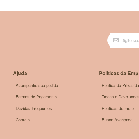
Sobre o projeto Flora do Cerrado
A empresa Flora do Cerrado nasceu em 2011, em Jussara, Goiás. 
mais de 4 mil são exclusivas desta região. Muitas delas servem 
lobeira, calunga e barbatimão.
A empresa nasceu da vontade de unir o conhecimento das comunida
para a preservação ambiental deste verdadeiro patrimônio nacional,
Ajuda
Políticas da Emp
Acompanhe seu pedido
Política de Privacid
Formas de Pagamento
Trocas e Devoluçõe
Dúvidas Frequentes
Políticas de Frete
Contato
Busca Avançada