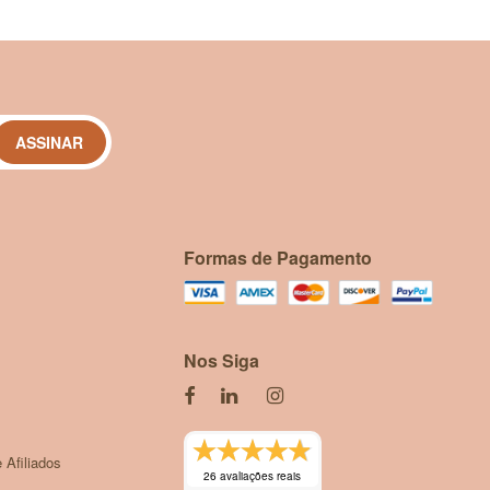
outras, são utilizadas como base para medicamentos, como velame,
ntribuindo, assim, para o sustento de centenas de famílias e
ASSINAR
Formas de Pagamento
Nos Siga
 Afiliados
26 avaliações reais