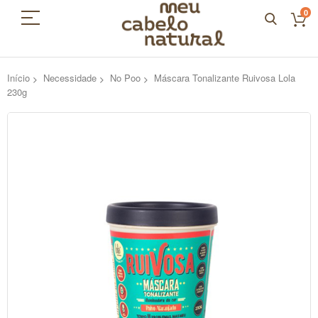
0
Início
Necessidade
No Poo
Máscara Tonalizante Ruivosa Lola
230g
Pular
para
o
final
da
Galeria
de
imagens