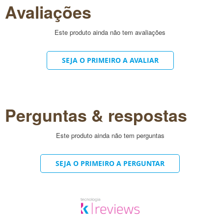
Avaliações
Mauritia Flexuosa Fruit Oil, Daucus Carota Sativa Root Extract,
Acacia Senegal Gum Extract, Propylene Glycol, Sodium PCA,
Cetrimonium Chloride, Basic Orange 31, Basic Yellow 57, Citric
Acid, Phenoxyethanol, Caprylyl Glycol, Fragrance/Parfum,
Este produto ainda não tem avaliações
Hudroxycitronellal, d-Limonene, Linalool.
SEJA O PRIMEIRO A AVALIAR
Perguntas & respostas
Este produto ainda não tem perguntas
SEJA O PRIMEIRO A PERGUNTAR