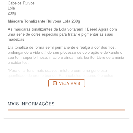
Cabelos Ruivos
Lola
230g
Máscara Tonalizante Ruivosa Lola 230g
As máscaras tonalizantes da Lola voltaram!!! Êeee! Agora com
uma série de cores especiais para tratar e pigmentar as suas
madeixas.
Ela tonaliza de forma semi permanente e realça a cor dos fios,
prolongando a vida útil do seu processo de coloração e deixando o
seu tom super brilhoso, macio e ainda mais bonito. Livre de amônia
e oxidantes.
*Para criar tons mais suaves, misture com uma generosa
quantidade de creme branco. Para cabelos escuros é preciso
descolorir os fios antes do uso.
VEJA MAIS
Modo de Usar:
Antes de usar faça a prova de toque e o teste de mecha. Coloque
uma porção do produto (a quantidade varia de acordo com o
comprimento) em um recipiente. Com os cabelos ainda úmidos,
MAIS INFORMAÇÕES
aplique com a ajuda de um pincel distribuindo uniformemente por
toda extensão, mecha a mecha. Deixe agir entre 15 e 30 minutos,
até chegar no tom desejado. Enxágue e finalize como de costume.
Composição:
Aqua/Water/Eau, Behentrimonium Methosulfate, Cetearyl Alcohol,