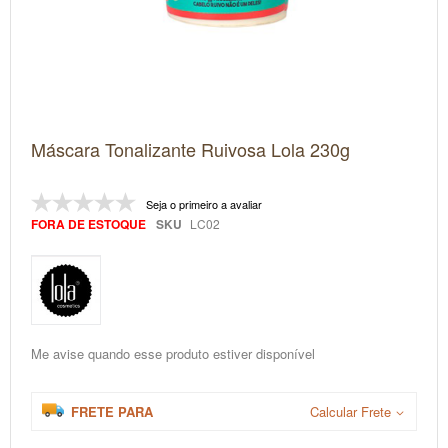
Saltar
Máscara Tonalizante Ruivosa Lola 230g
para
o
início
da
Seja o primeiro a avaliar
Galeria
FORA DE ESTOQUE
SKU
LC02
de
imagens
Me avise quando esse produto estiver disponível
FRETE PARA
Calcular Frete