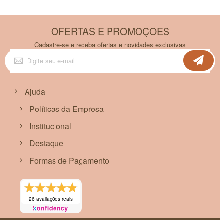
OFERTAS E PROMOÇÕES
Cadastre-se e receba ofertas e novidades exclusivas
Inscreva-
se
na
nossa
Newsletter:
Ajuda
Políticas da Empresa
Institucional
Destaque
Formas de Pagamento
26 avaliações reais