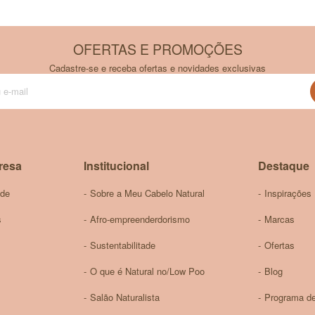
OFERTAS E PROMOÇÕES
Cadastre-se e receba ofertas e novidades exclusivas
Inscreva-
se
na
nossa
Newsletter:
resa
Institucional
Destaque
ade
Sobre a Meu Cabelo Natural
Inspirações
s
Afro-empreenderdorismo
Marcas
Sustentabilitade
Ofertas
O que é Natural no/Low Poo
Blog
Salão Naturalista
Programa de