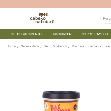
DEPARTAMENTOS
MAQUIAGEM
NO POO LOW POO
Início
Necessidade
Sem Parabenos
Máscara Tonalizante Ela é 
Pular
para
o
final
da
Galeria
de
imagens