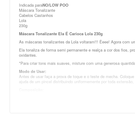
Indicada para
NO/LOW POO
Máscara Tonalizante
Cabelos Castanhos
Lola
230g
Máscara Tonalizante Ela É Carioca Lola 230g
As máscaras tonalizantes da Lola voltaram!!! Êeee! Agora com um
Ela tonaliza de forma semi permanente e realça a cor dos fios, pr
oxidantes.
*Para criar tons mais suaves, misture com uma generosa quantida
Modo de Usar:
Antes de usar faça a prova de toque e o teste de mecha. Coloqu
ajuda de um pincel distribuindo uniformemente por toda extensão
Composição:
Aqua/Water/Eau, Behentrimonium Methosulfate, Cetearyl Alcohol,
HC Blue N°2, Acid Violet 43, Basic Blue 99, Brasic Brown 16, Bas