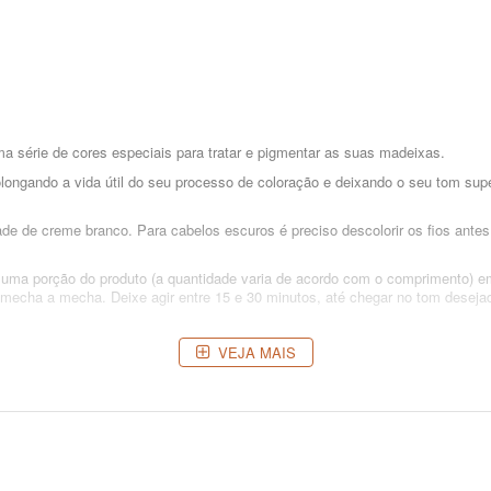
a série de cores especiais para tratar e pigmentar as suas madeixas.
olongando a vida útil do seu processo de coloração e deixando o seu tom supe
de de creme branco. Para cabelos escuros é preciso descolorir os fios antes
e uma porção do produto (a quantidade varia de acordo com o comprimento) e
, mecha a mecha. Deixe agir entre 15 e 30 minutos, até chegar no tom desej
 Caryocar Brasiliense Fruit Oil, Cinnamomum Zeylanicum Bark Extract, Prop
VEJA MAIS
ic Yellow 57, Citric Acid, Phenoxyethanol, Caprylyl Glycol, Fragrance/Parfu