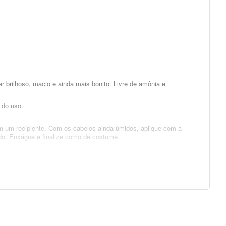
r brilhoso, macio e ainda mais bonito. Livre de amônia e
 do uso.
m um recipiente. Com os cabelos ainda úmidos, aplique com a
ado. Enxágue e finalize como de costume.
ylene Glycol, Sodium PCA, Cetrimonium Chloride, Basic Brown 17,
m, Coumarin, d-Limonene, Eugenol.