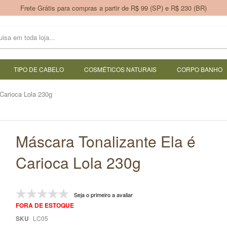
Frete Grátis para compras a partir de R$ 99 (SP) e R$ 230 (BR)
TIPO DE CABELO
COSMÉTICOS NATURAIS
CORPO BANHO
Carioca Lola 230g
Máscara Tonalizante Ela é
Carioca Lola 230g
Seja o primeiro a avaliar
FORA DE ESTOQUE
SKU
LC05