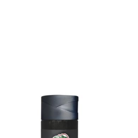
NE, PARFUM, MICA, TITANIUM DIOXIDE, BHT, LACTIC
160, 75100, 777266.