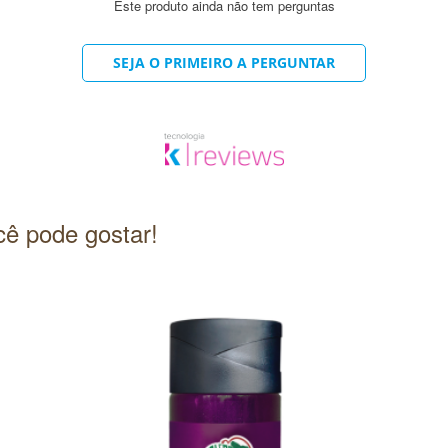
Este produto ainda não tem perguntas
SEJA O PRIMEIRO A PERGUNTAR
E, SORBITOL, PROPYLENE GLYCOL, CETYL PALMITATE, CICLOMETHICO
THYLCHLOROISOTHIAZOLINONE. Pode conter: 16255, 42090, 60730, 74
ontra aqui!
ê pode gostar!