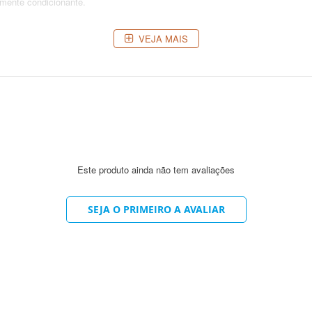
amente condicionante.
VEJA MAIS
 os cabelos limpos, livre de shampoo e cremes condicionantes, aplicar a Má
ompleta retirada do excesso de produto.
 até um tom palha (quase branco). Para tons de vermelho o fundo de claream
os.
Este produto ainda não tem avaliações
SEJA O PRIMEIRO A AVALIAR
 enxágue separe e isole uma mecha do cabelo. Siga todo o procedimento de 
ompleta retirada do produto.