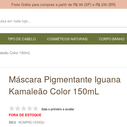
Frete Grátis para compras a partir de R$ 99 (SP) e R$ 230 (BR)
TIPO DE CABELO
COSMÉTICOS NATURAIS
CORPO BANHO
aleão Color 150mL
Máscara Pigmentante Iguana
Kamaleão Color 150mL
Seja o primeiro a avaliar
FORA DE ESTOQUE
SKU
KCMPKC150IGU