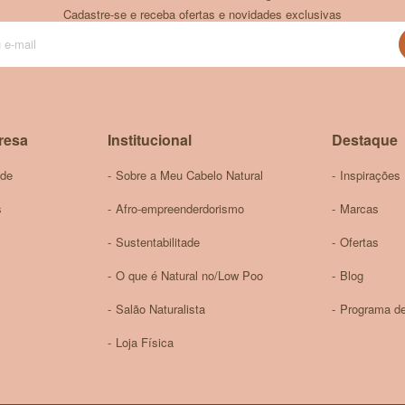
Cadastre-se e receba ofertas e novidades exclusivas
Inscreva-
se
na
nossa
Newsletter:
resa
Institucional
Destaque
ade
Sobre a Meu Cabelo Natural
Inspirações
s
Afro-empreenderdorismo
Marcas
Sustentabilitade
Ofertas
O que é Natural no/Low Poo
Blog
Salão Naturalista
Programa de
Loja Física