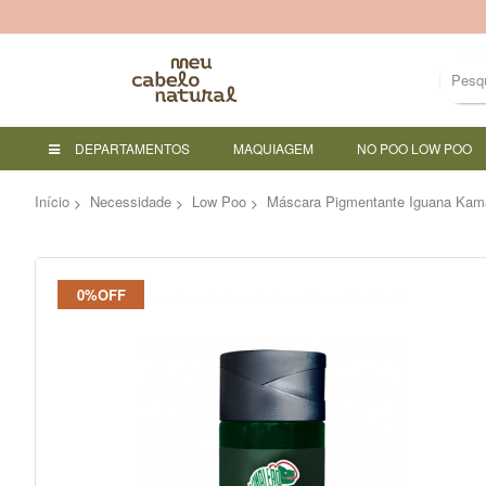
DEPARTAMENTOS
MAQUIAGEM
NO POO LOW POO
Início
Necessidade
Low Poo
Máscara Pigmentante Iguana Kam
Pular
0%OFF
para
o
final
da
Galeria
de
imagens