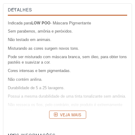
DETALHES
Indicada para
LOW POO
- Máscara Pigmentante
Sem parabenos, amônia e peróxidos.
Não testado em animais.
Misturando as cores surgem novos tons.
Pode ser misturado com máscara branca, sem óleo, para obter tons
pastéis e suavizar a cor.
Cores intensas e bem pigmentadas.
Não contém anilina.
Durabilidade de 5 a 25 lavagens.
Possui a mesma durabilidade de uma tinta tonalizante sem amônia.
Não resseca os fios, pelo contrário, este produto é extremamente
condicionante.
VEJA MAIS
Dicas:
Para não haver alteração de cor é recomendado descolorir os
fios até um tom palha (quase branco). Para tons de vermelho