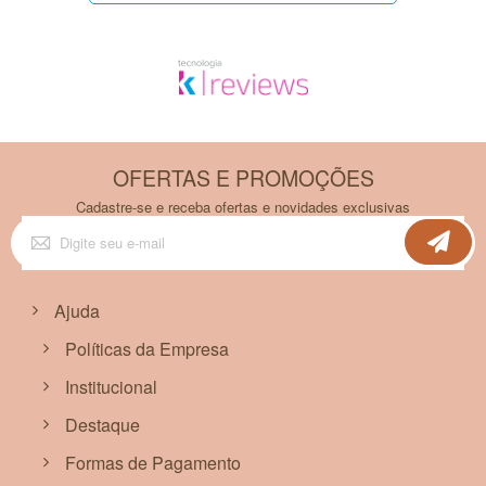
COMPOSIÇÃO:
ÁGUA / WATER, CETEARYL ALCOHOL, CETRIMONIUM
CHLORIDE, SORBITOL, PROPYLENE GLYCOL, CETYL
PALMITATE, CICLOMETHICONE, PARFUM, MICA, TITANIUM
DIOXIDE, BHT, LACTIC ACID, AMINOMETHYL PROPANOL,
METHYLISOTHIAZOLINONE,
METHYLCHLOROISOTHIAZOLINONE. Pode conter: 16255, 42090,
60730, 74160, 75100, 777266.
OFERTAS E PROMOÇÕES
Cadastre-se e receba ofertas e novidades exclusivas
Inscreva-
se
na
nossa
Newsletter:
Ajuda
Políticas da Empresa
Institucional
Destaque
Formas de Pagamento