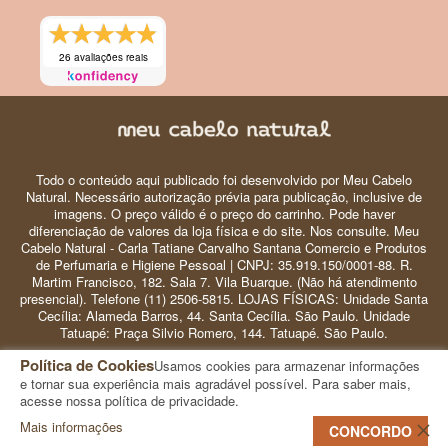
26 avaliações reais
Todo o conteúdo aqui publicado foi desenvolvido por Meu Cabelo
Natural. Necessário autorização prévia para publicação, inclusive de
imagens. O preço válido é o preço do carrinho. Pode haver
diferenciação de valores da loja física e do site. Nos consulte. Meu
Cabelo Natural - Carla Tatiane Carvalho Santana Comercio e Produtos
de Perfumaria e Higiene Pessoal | CNPJ: 35.919.150/0001-88. R.
Martim Francisco, 182. Sala 7. Vila Buarque. (Não há atendimento
presencial). Telefone (11) 2506-5815. LOJAS FÍSICAS: Unidade Santa
Cecília: Alameda Barros, 44. Santa Cecília. São Paulo. Unidade
Tatuapé: Praça Silvio Romero, 144. Tatuapé. São Paulo.
Política de Cookies
Usamos cookies para armazenar informações
© 2024 Meu Cabelo Natural - Copyright
e tornar sua experiência mais agradável possível. Para saber mais,
acesse nossa política de privacidade.
Mais informações
0
CONCORDO