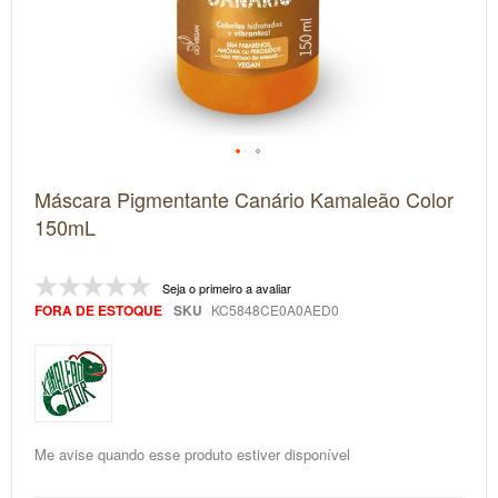
Saltar
Máscara Pigmentante Canário Kamaleão Color
para
o
150mL
início
da
Galeria
Seja o primeiro a avaliar
de
imagens
FORA DE ESTOQUE
SKU
KC5848CE0A0AED0
Me avise quando esse produto estiver disponível