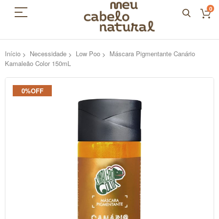
0
Início
Necessidade
Low Poo
Máscara Pigmentante Canário
Kamaleão Color 150mL
Pular
0%OFF
para
o
final
da
Galeria
de
imagens