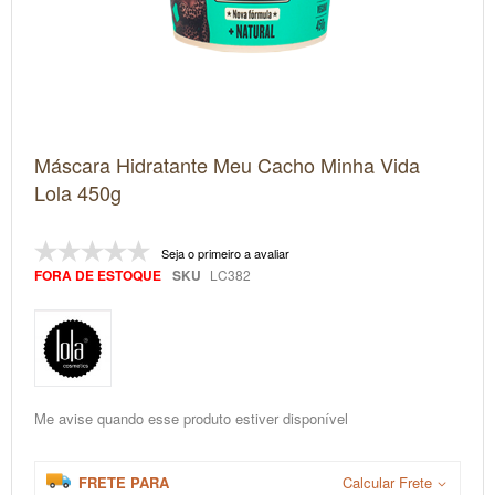
Saltar
Máscara Hidratante Meu Cacho Minha Vida
para
o
Lola 450g
início
da
Galeria
Seja o primeiro a avaliar
de
imagens
FORA DE ESTOQUE
SKU
LC382
Me avise quando esse produto estiver disponível
FRETE PARA
Calcular Frete