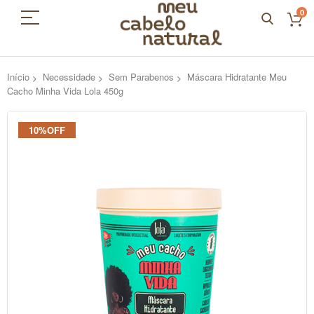
0
Início
Necessidade
Sem Parabenos
Máscara Hidratante Meu
Cacho Minha Vida Lola 450g
Pular
10%OFF
para
o
final
da
Galeria
de
imagens