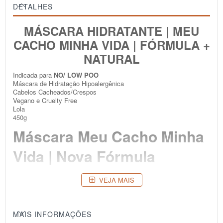
DETALHES
MÁSCARA HIDRATANTE | MEU
CACHO MINHA VIDA | FÓRMULA +
NATURAL
Indicada para
NO/ LOW POO
Máscara de Hidratação Hipoalergênica
Cabelos Cacheados/Crespos
Vegano e Cruelty Free
Lola
450g
Máscara Meu Cacho Minha
Vida | Nova Fórmula
Penetra profundamente nos fios, recuperando o brilho e reparando
VEJA MAIS
os danos causados por estresse químico, mecânico ou ambiental.
Desembaraça e trata os fios com um blend de extratos e óleos de
frutas, hidratando intensamente.
MAIS INFORMAÇÕES
Nova fórmula hipoalergênica e dermatologicamente testada. Evita o
ressecamento dos fios, melhora a maleabilidade e reduz o efeito fly-