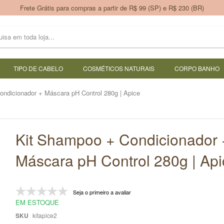
Frete Grátis para compras a partir de R$ 99 (SP) e R$ 230 (BR)
TIPO DE CABELO
COSMÉTICOS NATURAIS
CORPO BANHO
ndicionador + Máscara pH Control 280g | Apice
Kit Shampoo + Condicionador 
Máscara pH Control 280g | Api
Seja o primeiro a avaliar
EM ESTOQUE
SKU
kitapice2