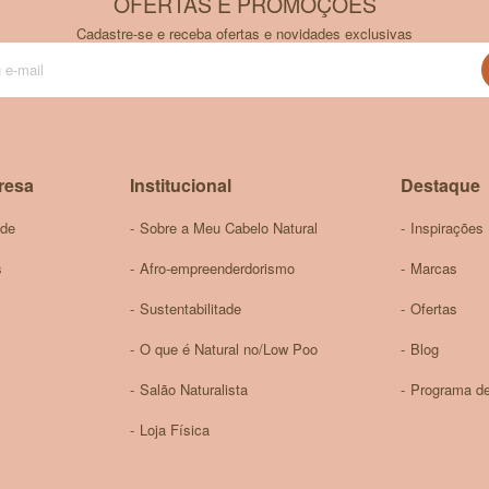
OFERTAS E PROMOÇÕES
Cadastre-se e receba ofertas e novidades exclusivas
Inscreva-
se
na
nossa
Newsletter:
resa
Institucional
Destaque
ade
Sobre a Meu Cabelo Natural
Inspirações
s
Afro-empreenderdorismo
Marcas
Sustentabilitade
Ofertas
O que é Natural no/Low Poo
Blog
Salão Naturalista
Programa de
Loja Física