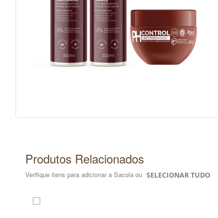
Saltar
para
o
início
da
Galeria
de
Produtos Relacionados
imagens
Verifique itens para adicionar a Sacola ou
SELECIONAR TUDO