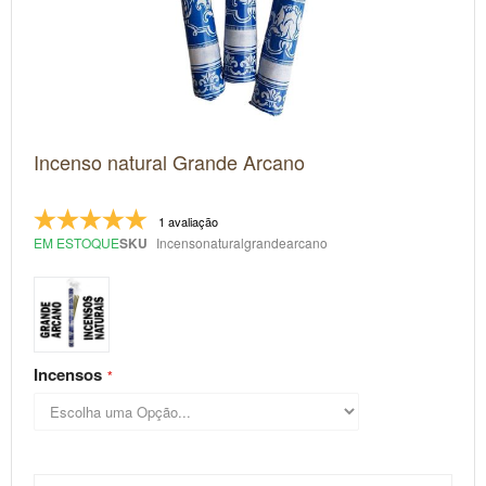
Saltar
Incenso natural Grande Arcano
para
o
início
da
1 avaliação
Galeria
EM ESTOQUE
SKU
Incensonaturalgrandearcano
de
imagens
Incensos