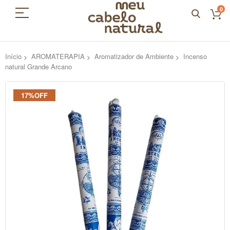
0
Início
AROMATERAPIA
Aromatizador de Ambiente
Incenso
natural Grande Arcano
Pular
17%OFF
para
o
final
da
Galeria
de
imagens