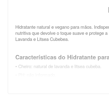
Hidratante natural e vegano para mãos. Indisp
nutritiva que devolve o toque suave e protege a
Lavanda e Litsea Cubebea.
Características do Hidratante par
• Cheiro: natural de lavanda e litsea cubeba.
• PH: não informado.
• Textura: cremosa e consistente.
• Embalagem: vidro com tampa dosadora.
• Alergias: não contém silicones, derivados de pe
• Outras características: não testado em animai