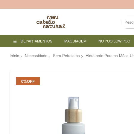
DEPARTAMENTOS
MAQUIAGEM
NO POO LOW POO
Início
Necessidade
Sem Petrolatos
Hidratante Para as Mãos U
Pular
0%OFF
para
o
final
da
Galeria
de
imagens