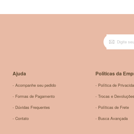
Aqua, Elaeis Guineensis (Palm) Oil, Butyrosper
Lavandula Augustifolia Lavender Oil, Listsea Cub
Extract.
MAIS DÚVIDAS?
O melhor hidratante para mãos natural vegano 
Quaisquer dúvidas entre em contato pelo nosso
Será um prazer ajuda-lo(a) a econtrar o produto 
Ajuda
Políticas da Emp
Acompanhe seu pedido
Política de Privacid
Formas de Pagamento
Trocas e Devoluçõe
Dúvidas Frequentes
Políticas de Frete
Contato
Busca Avançada