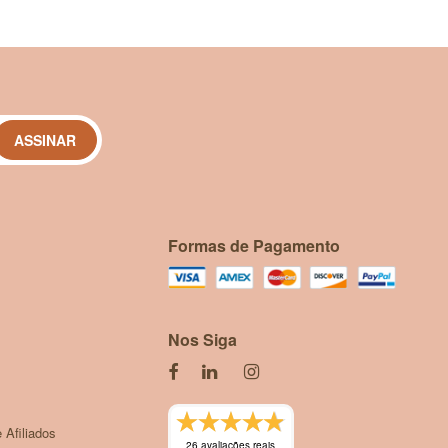
de, Hydrogenated Jojoba Oil, Cellulose Gum,
ocopheryl Acetate, Rosmarinus Officinalis
ASSINAR
Formas de Pagamento
Nos Siga
 Afiliados
26 avaliações reais