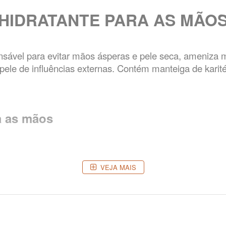
HIDRATANTE PARA AS MÃO
ensável para evitar mãos ásperas e pele seca, ameniza 
 pele de influências externas. Contém manteiga de karité
a as mãos
VEJA MAIS
tróleo, fragrâncias sintéticas, corantes.
s, livre de ingredientes de origem animal - vegano.