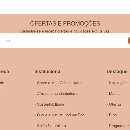
mum Parkii Butter, Guar Hydroxypropiltrimonium Chlori
ebea Fruit Oil, Benzyl Alcohol, Xylitol, Caprylic Acid, T
OFERTAS E PROMOÇÕES
Cadastre-se e receba ofertas e novidades exclusivas
Inscreva-
se
você encontra aqui!
na
nossa
 chat.
Newsletter:
ideal!
resa
Institucional
Destaque
ade
Sobre a Meu Cabelo Natural
Inspirações
s
Afro-empreenderdorismo
Marcas
Sustentabilitade
Ofertas
O que é Natural no/Low Poo
Blog
Salão Naturalista
Programa de