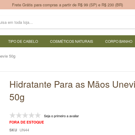
Frete Grátis para compras a partir de R$ 99 (SP) e R$ 230 (BR)
TIPO DE CABELO
COSMÉTICOS NATURAIS
CORPO BANHO
nevie 50g
Hidratante Para as Mãos Unev
50g
Seja o primeiro a avaliar
FORA DE ESTOQUE
SKU
UN44