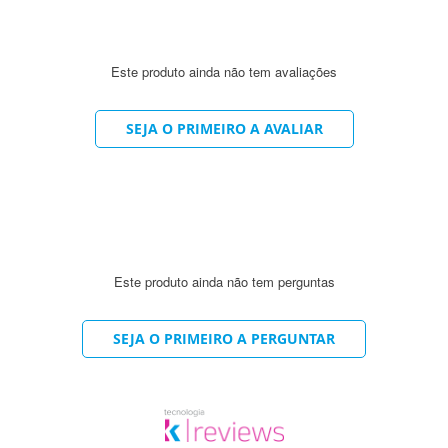
e para as mãos
Este produto ainda não tem avaliações
peras.
SEJA O PRIMEIRO A AVALIAR
culação.
maltratada.
Este produto ainda não tem perguntas
a quantidade do produto nas mãos (aperte o pump no m
SEJA O PRIMEIRO A PERGUNTAR