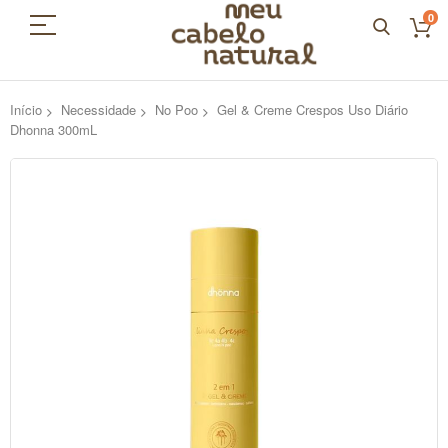
0
Início
Necessidade
No Poo
Gel & Creme Crespos Uso Diário
Dhonna 300mL
Pular
para
o
final
da
Galeria
de
imagens