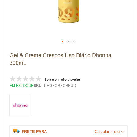
Saltar
Gel & Creme Crespos Uso Diário Dhonna
para
o
300mL
início
da
Galeria
Seja o primeiro a avaliar
de
imagens
EM ESTOQUE
SKU
DHGECRECREUD
FRETE PARA
Calcular Frete