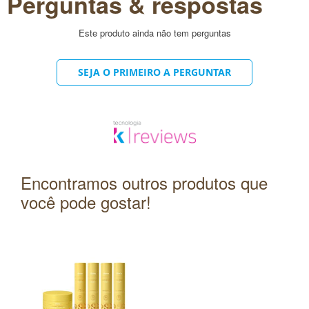
Perguntas & respostas
Veja mais produtos da marca!
AQUI
Quaisquer dúvidas entre em contato pelo nosso chat.
Será um prazer ajuda-lo(a) a econtrar o produto ideal!
Este produto ainda não tem perguntas
SEJA O PRIMEIRO A PERGUNTAR
Encontramos outros produtos que
você pode gostar!