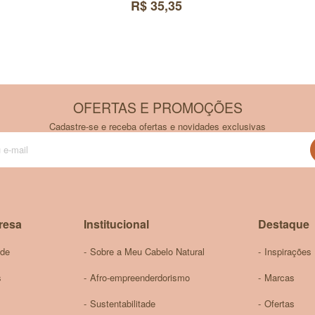
R$ 35,35
OFERTAS E PROMOÇÕES
Cadastre-se e receba ofertas e novidades exclusivas
Inscreva-
se
na
nossa
Newsletter:
resa
Institucional
Destaque
ade
Sobre a Meu Cabelo Natural
Inspirações
s
Afro-empreenderdorismo
Marcas
Sustentabilitade
Ofertas