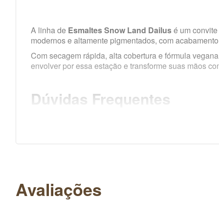
A linha de
Esmaltes Snow Land Dailus
é um convite 
modernos e altamente pigmentados, com acabamento cr
Com secagem rápida, alta cobertura e fórmula vegana
envolver por essa estação e transforme suas mãos co
Dúvidas Frequentes
A linha é 100% vegana?
Sim, todos os esmaltes da linha Snow Land são vegan
A fórmula contém ingredientes que causam alergi
Não. A fórmula é
hipoalergênica
, livre de component
Quanto tempo dura nas unhas?
Com os cuidados adequados, a duração média é de 5 a
Avaliações
Preciso usar base antes de aplicar?
Sim, recomenda-se aplicar uma base fortalecedora ant