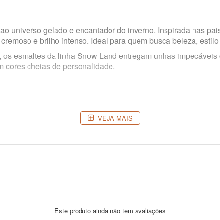
ao universo gelado e encantador do inverno. Inspirada nas pais
emoso e brilho intenso. Ideal para quem busca beleza, estilo 
, os esmaltes da linha Snow Land entregam unhas impecáveis co
m cores cheias de personalidade.
VEJA MAIS
os e não testados em animais.
a?
es agressivos como formaldeído, tolueno e DBP.
 7 dias, podendo variar conforme o tipo de unha e exposição 
es do esmalte para proteger a unha e prolongar a durabilidade 
Este produto ainda não tem avaliações