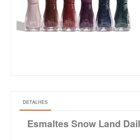
Saltar
para
o
início
da
Galeria
de
imagens
DETALHES
Esmaltes Snow Land Dail