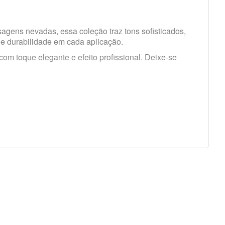
agens nevadas, essa coleção traz tons sofisticados,
e durabilidade em cada aplicação.
m toque elegante e efeito profissional. Deixe-se
à água.
do produto.