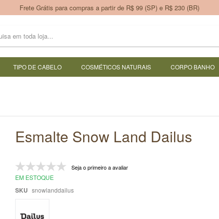
Frete Grátis para compras a partir de R$ 99 (SP) e R$ 230 (BR)
TIPO DE CABELO
COSMÉTICOS NATURAIS
CORPO BANHO
Esmalte Snow Land Dailus
Seja o primeiro a avaliar
EM ESTOQUE
SKU
snowlanddailus