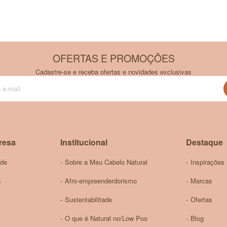
osas. Pessoas com pele sensível devem realizar um teste de sen
não é recomendado para a pele do rosto.​
OFERTAS E PROMOÇÕES
rais presentes na fórmula.​
Cadastre-se e receba ofertas e novidades exclusivas
Inscreva-
se
is e seguros. No entanto, em caso de dúvidas, consulte seu médi
na
nossa
Newsletter:
 Sal é certificado pela Vegan Society e não é testado em anima
resa
Institucional
Destaque
ade
Sobre a Meu Cabelo Natural
Inspirações
s
Afro-empreenderdorismo
Marcas
Sustentabilitade
Ofertas
O que é Natural no/Low Poo
Blog