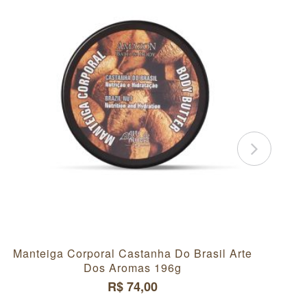
mascena Flower Water, Citric Acid, Sodium Benzoate,
Manteiga Corporal Castanha Do Brasil Arte
Cr
Dos Aromas 196g
R$ 74,00