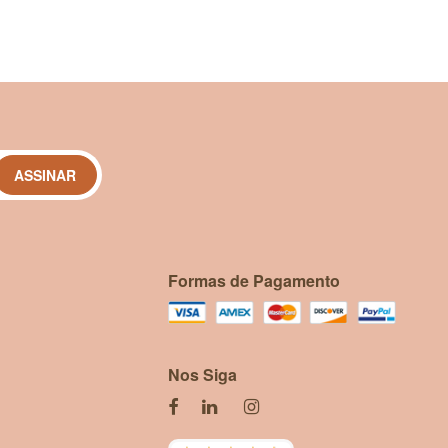
sibilidade antes do uso.​
ASSINAR
co antes de usar.​
is.
Formas de Pagamento
Nos Siga