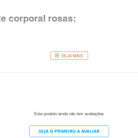
te corporal rosas:
VEJA MAIS
e petróleo, PABA, EDTA, LSS, conservantes derivados de formol e parabenos,
sas e sal
o corpo!
Este produto ainda não tem avaliações
SEJA O PRIMEIRO A AVALIAR