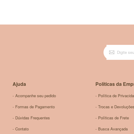
Este produto é mais indicado para peles normais a ole
2. Posso usar este esfoliante no rosto?
Não. Este esfoliante é formulado para uso corporal e 
3. O produto contém fragrância artificial?
O aroma do esfoliante é derivado dos ingredientes natu
4. É seguro usar durante a gravidez?
Sim, o esfoliante é formulado com ingredientes natura
5. O produto é testado em animais?
Não, o Esfoliante Corporal Natural Intenso de Rosas e
Ajuda
Políticas da Emp
Acompanhe seu pedido
Política de Privacid
Formas de Pagamento
Trocas e Devoluçõe
Dúvidas Frequentes
Políticas de Frete
Contato
Busca Avançada