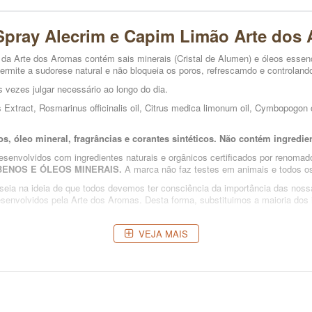
Spray Alecrim e Capim Limão Arte dos
a Arte dos Aromas contém sais minerais (Cristal de Alumen) e óleos essenci
ermite a sudorese natural e não bloqueia os poros, refrescamdo e controlando
s vezes julgar necessário ao longo do dia.
xtract, Rosmarinus officinalis oil, Citrus medica limonum oil, Cymbopogon cit
os, óleo mineral, fragrâncias e corantes sintéticos. Não contém ingredi
envolvidos com ingredientes naturais e orgânicos certificados por renomados
ENOS E ÓLEOS MINERAIS.
A marca não faz testes em animais e todos o
aseia na ideia de que todos devemos ter consciência da importância das nos
desenvolvidos pela Arte dos Aromas. Desta forma, substituimos a maioria dos
VEJA MAIS