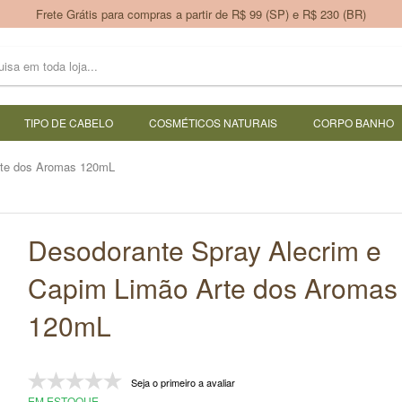
Frete Grátis para compras a partir de R$ 99 (SP) e R$ 230 (BR)
TIPO DE CABELO
COSMÉTICOS NATURAIS
CORPO BANHO
rte dos Aromas 120mL
Desodorante Spray Alecrim e
Capim Limão Arte dos Aromas
120mL
Seja o primeiro a avaliar
EM ESTOQUE