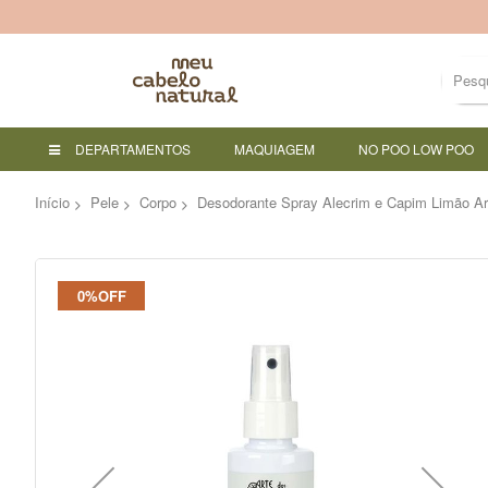
DEPARTAMENTOS
MAQUIAGEM
NO POO LOW POO
Início
Pele
Corpo
Desodorante Spray Alecrim e Capim Limão A
Pular
0%OFF
para
o
final
da
Galeria
de
imagens