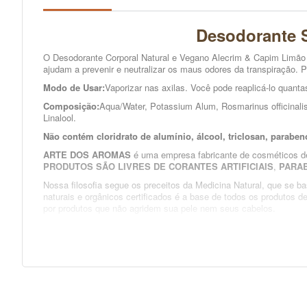
Desodorante 
O Desodorante Corporal Natural e Vegano Alecrim & Capim Limão d
ajudam a prevenir e neutralizar os maus odores da transpiração. P
Modo de Usar:
Vaporizar nas axilas. Você pode reaplicá-lo quanta
Composição:
Aqua/Water, Potassium Alum, Rosmarinus officinalis E
Linalool.
Não contém cloridrato de alumínio, álcool, triclosan, paraben
ARTE DOS AROMAS
é uma empresa fabricante de cosméticos des
PRODUTOS SÃO LIVRES DE CORANTES ARTIFICIAIS
,
PARAB
Nossa filosofia segue os preceitos da Medicina Natural, que se b
naturais e orgânicos certificados é a base de todos os produtos 
por produtos que não agridem sua pele nem seus cabelos.