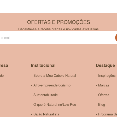
OFERTAS E PROMOÇÕES
Cadastre-se e receba ofertas e novidades exclusivas
Inscreva-
se
na
nossa
Newsletter:
resa
Institucional
Destaque
ade
Sobre a Meu Cabelo Natural
Inspirações
s
Afro-empreenderdorismo
Marcas
Sustentabilitade
Ofertas
O que é Natural no/Low Poo
Blog
Salão Naturalista
Programa de