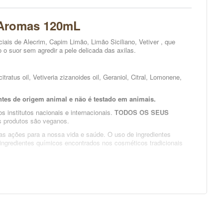
 Aromas 120mL
ais de Alecrim, Capim Limão, Limão Siciliano, Vetiver , que
 o suor sem agredir a pele delicada das axilas.
ratus oil, Vetiveria zizanoides oil, Geraniol, Citral, Lomonene,
entes de origem animal e não é testado em animais.
 institutos nacionais e internacionais.
TODOS OS SEUS
s produtos são veganos.
sas ações para a nossa vida e saúde. O uso de ingredientes
 ingredientes químicos encontrados nos cosméticos tradicionais