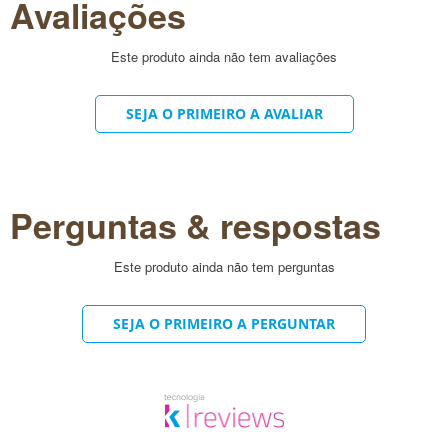
Avaliações
cor: levemente amarelado
embalagem: pote de vidro, tampa plástica
Este produto ainda não tem avaliações
fragrância: citrico, levemente adocicado (óleo
essencial de mandarina). não contém fragrância
SEJA O PRIMEIRO A AVALIAR
sintética
pH: não informado
outras características: produto vegano, natural,
Perguntas & respostas
sem conservantes sintéticos, selo Eu Reciclo,
selo Peta.
Este produto ainda não tem perguntas
para quais tipos de pele serve?
SEJA O PRIMEIRO A PERGUNTAR
o creme facial noturno vitamina C é indicado para todos
os tipos de pele.