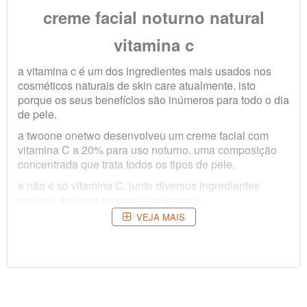
creme facial noturno natural
vitamina c
a vitamina c é um dos ingredientes mais usados nos
cosméticos naturais
de skin care atualmente. isto
porque os seus benefícios são inúmeros para todo o dia
de pele.
a twoone onetwo desenvolveu um creme facial com
vitamina C a 20% para uso noturno. uma composição
concentrada que trata todos os tipos de pele.
e não é só vitamina C. junto diversos ingredientes
naturais em uma composição vegana.
VEJA MAIS
características do creme facial
noturno vitamina c:
textura: creme leve