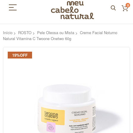
0
Início
ROSTO
Pele Oleosa ou Mista
Creme Facial Noturno
Natural Vitamina C Twoone Onetwo 60g
Pular
19%OFF
para
o
final
da
Galeria
de
imagens