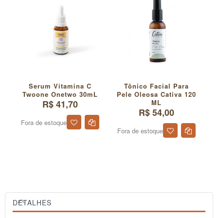
Serum Vitamina C
Tônico Facial Para
A
Twoone Onetwo 30mL
Pele Oleosa Cativa 120
R$ 41,70
ML
R$ 54,00
Fora de estoque
Fora de estoque
DETALHES