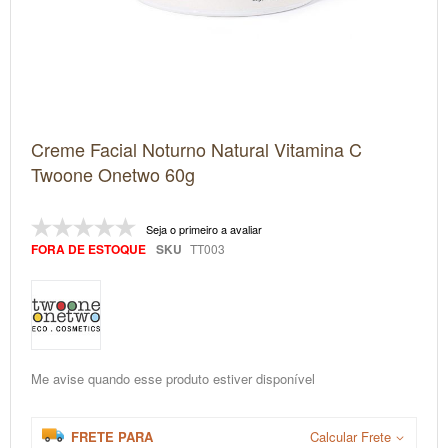
Saltar
Creme Facial Noturno Natural Vitamina C
para
o
Twoone Onetwo 60g
início
da
Galeria
Seja o primeiro a avaliar
de
imagens
FORA DE ESTOQUE
SKU
TT003
Me avise quando esse produto estiver disponível
FRETE PARA
Calcular Frete