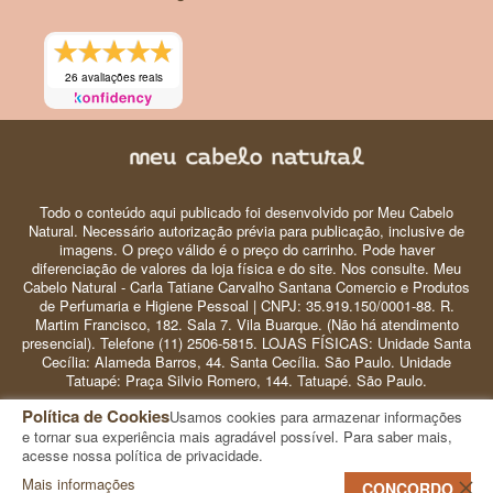
Como usar condicionador sólido?
26 avaliações reais
Após lavar com shampoo, nos cabelos úmidos
massageie a barra no comprimento dos cabelos
levando até as pontas. Deixe agir por 3 minutos e
em seguida enxágue. Mantenha em local seco
Todo o conteúdo aqui publicado foi desenvolvido por Meu Cabelo
ao abrigo do sol e do calor.
Natural. Necessário autorização prévia para publicação, inclusive de
imagens. O preço válido é o preço do carrinho. Pode haver
diferenciação de valores da loja física e do site. Nos consulte. Meu
Cabelo Natural - Carla Tatiane Carvalho Santana Comercio e Produtos
Composição
de Perfumaria e Higiene Pessoal | CNPJ: 35.919.150/0001-88. R.
Martim Francisco, 182. Sala 7. Vila Buarque. (Não há atendimento
Cetearyl Alcohol, Stearamidopropyl
presencial). Telefone (11) 2506-5815. LOJAS FÍSICAS: Unidade Santa
Dimethilamine, Stearic Acid, Cocos Nucifera Oil,
Cecília: Alameda Barros, 44. Santa Cecília. São Paulo. Unidade
Tatuapé: Praça Silvio Romero, 144. Tatuapé. São Paulo.
Theobroma Grandiflorum Seed Butter, Sodium
Lactate, Chamomilla Recutita Flower Extract,
Política de Cookies
Usamos cookies para armazenar informações
© 2024 Meu Cabelo Natural - Copyright
e tornar sua experiência mais agradável possível. Para saber mais,
Glycerin, Rosmarinus Officinalis Leaf Oil,
acesse nossa política de privacidade.
Rosmarinus Officinalis Extract, Mica, Panthenol,
Mais informações
0
CONCORDO