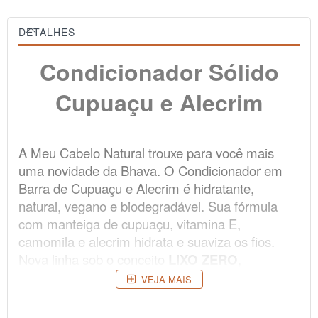
DETALHES
Condicionador Sólido
Cupuaçu e Alecrim
A Meu Cabelo Natural trouxe para você mais
uma novidade da Bhava. O Condicionador em
Barra de Cupuaçu e Alecrim é hidratante,
natural, vegano e biodegradável. Sua fórmula
com manteiga de cupuaçu, vitamina E,
camomila e alecrim hidrata e suaviza os fios.
Nova linha sob o conceito
LIXO ZERO
,
embalagens feitas de PAPEL SEMENTE, é só
VEJA MAIS
picar, jogar na terra e regar. Aguarde e se
surpreender com o que vai nascer. Conheça os