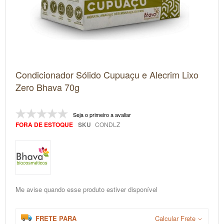
Saltar
Condicionador Sólido Cupuaçu e Alecrim Lixo
para
o
Zero Bhava 70g
início
da
Galeria
Seja o primeiro a avaliar
de
imagens
FORA DE ESTOQUE
SKU
CONDLZ
Me avise quando esse produto estiver disponível
FRETE PARA
Calcular Frete