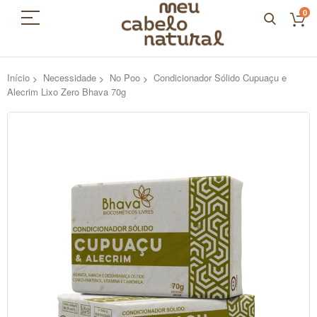
0
Início
Necessidade
No Poo
Condicionador Sólido Cupuaçu e
Alecrim Lixo Zero Bhava 70g
Pular
para
o
final
da
Galeria
de
imagens