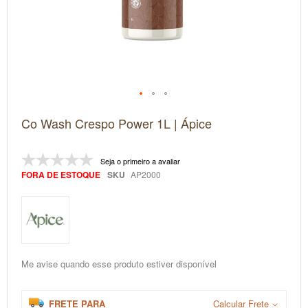
Saltar
Co Wash Crespo Power 1L | Ápice
para
o
início
da
Seja o primeiro a avaliar
Galeria
FORA DE ESTOQUE
SKU
AP2000
de
imagens
Me avise quando esse produto estiver disponível
FRETE PARA
Calcular Frete