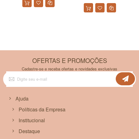
F
OFERTAS E PROMOÇÕES
Cadastre-se e receba ofertas e novidades exclusivas
Inscreva-
se
na
nossa
Newsletter:
Ajuda
Políticas da Empresa
Institucional
Destaque