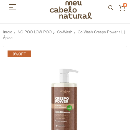
0
Início
NO POO LOW POO
Co-Wash
Co Wash Crespo Power 1L |
Ápice
Pular
0%OFF
para
o
final
da
Galeria
de
imagens