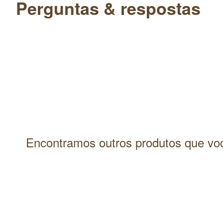
Perguntas & respostas
Cetrimonium Chloride | Bis-Cetearyl Amodimethicone (and) Cetear
Chloride | Glycerin | Betaine (and) Sodium PCA (and) Sorbitol (and
Aurantium Dulcis Peel Oil | Benzyl Alcohol (and) Benzoic Acid (an
Encontramos outros produtos que voc