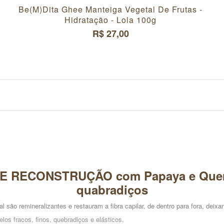
Be(m)dita Ghee Manteiga Vegetal De Frutas -
Hidratação - Lola 100g
R$ 27,00
 RECONSTRUÇÃO com Papaya e Querati
quabradiços
são remineralizantes e restauram a fibra capilar, de dentro para fora, deixan
los fracos, finos, quebradiços e elásticos.