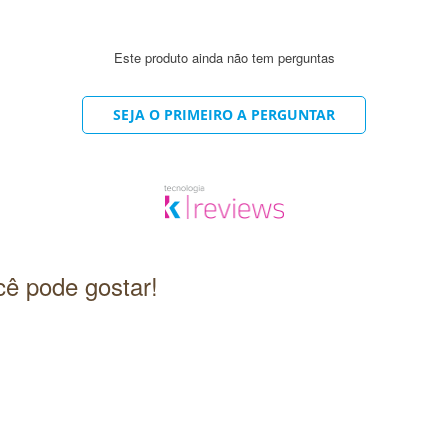
eth-7 (and) Ceteareth-25 | Aqua (and) Bis-Aminopropyl Dimethicone (and) Tr
) Serine (and) Glycine (and) Glutamic Acid (and) Alanine (and) Lysine (and) Ar
d) Dehydroacetic Acid, Disodium EDTA, Citric Acid | Linalool, Eugenol |
Este produto ainda não tem perguntas
SEJA O PRIMEIRO A PERGUNTAR
ê pode gostar!