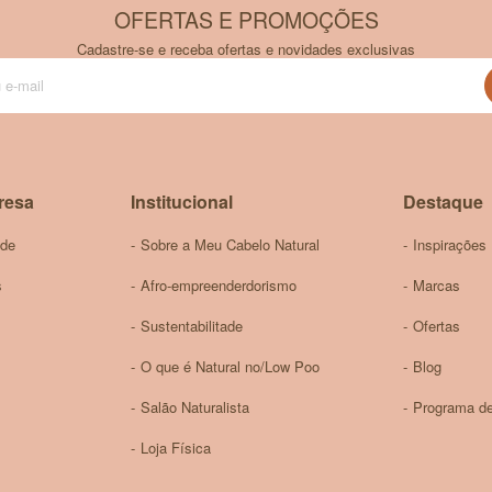
OFERTAS E PROMOÇÕES
Cadastre-se e receba ofertas e novidades exclusivas
Inscreva-
se
na
nossa
Newsletter:
resa
Institucional
Destaque
ade
Sobre a Meu Cabelo Natural
Inspirações
s
Afro-empreenderdorismo
Marcas
Sustentabilitade
Ofertas
O que é Natural no/Low Poo
Blog
Salão Naturalista
Programa de
Loja Física