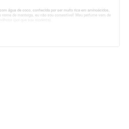
com água de coco, conhecida por ser muito rica em aminoácidos,
meu nome de manteiga, eu não sou comestível! Meu perfume vem de
vilhoso (por que sou modesta).
 chá e aplique nas mãos. Emulsione para espalhar e aplique do
ar com condicionador. Use de 15 em 15 dias ou quando se fizer
mecânicos e ambientais. Devolvo resistência e força aos fios,
t | Cetearyl Alcohol | Behentrimonium Chloride | Cetyl Esters |