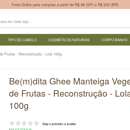
Frete Grátis para compras a partir de R$ 99 (SP) e R$ 230 (BR)
TIPO DE CABELO
COSMÉTICOS NATURAIS
CORPO BANHO
e Frutas - Reconstrução - Lola 100g
Be(m)dita Ghee Manteiga Vege
de Frutas - Reconstrução - Lol
100g
Seja o primeiro a avaliar
EM ESTOQUE