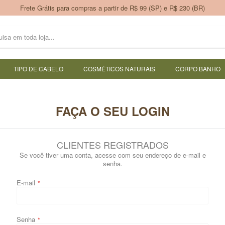
Frete Grátis para compras a partir de R$ 99 (SP) e R$ 230 (BR)
TIPO DE CABELO
COSMÉTICOS NATURAIS
CORPO BANHO
FAÇA O SEU LOGIN
CLIENTES REGISTRADOS
Se você tiver uma conta, acesse com seu endereço de e-mail e
senha.
E-mail
Senha