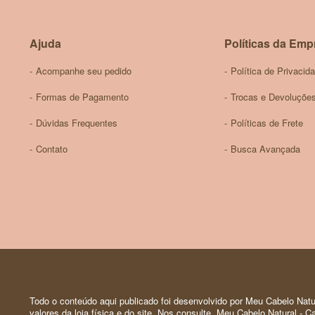
Ajuda
Políticas da Emp
Acompanhe seu pedido
Política de Privacid
Formas de Pagamento
Trocas e Devoluçõe
Dúvidas Frequentes
Políticas de Frete
Contato
Busca Avançada
Todo o conteúdo aqui publicado foi desenvolvido por Meu Cabelo Natur
valores da loja física e do site. Nos consulte. Meu Cabelo Natural -