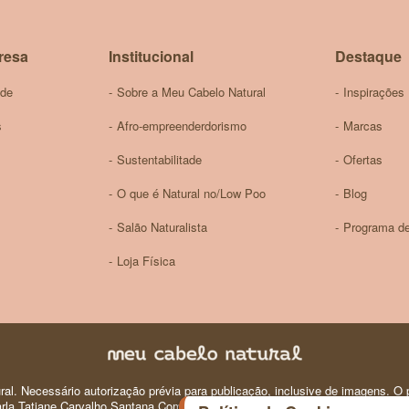
Newsletter:
resa
Institucional
Destaque
ade
Sobre a Meu Cabelo Natural
Inspirações
s
Afro-empreenderdorismo
Marcas
Sustentabilitade
Ofertas
O que é Natural no/Low Poo
Blog
Salão Naturalista
Programa de
Loja Física
al. Necessário autorização prévia para publicação, inclusive de imagens. O p
 Carla Tatiane Carvalho Santana Comercio e Produtos de Perfumaria e Higiene