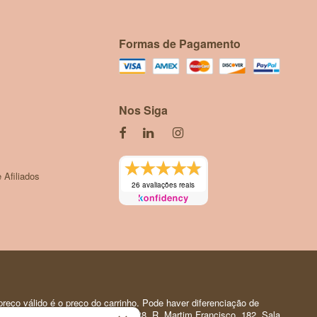
Formas de Pagamento
Nos Siga
 Afiliados
26 avaliações reais
reço válido é o preço do carrinho. Pode haver diferenciação de
 Pessoal | CNPJ: 35.919.150/0001-88. R. Martim Francisco, 182. Sala