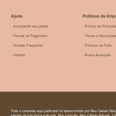
Ajuda
Políticas da Emp
Acompanhe seu pedido
Política de Privacid
Formas de Pagamento
Trocas e Devoluçõe
Dúvidas Frequentes
Políticas de Frete
Contato
Busca Avançada
Todo o conteúdo aqui publicado foi desenvolvido por Meu Cabelo Natur
valores da loja física e do site. Nos consulte. Meu Cabelo Natural -