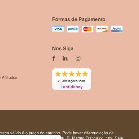
Formas de Pagamento
Nos Siga
 Afiliados
26 avaliações reais
reço válido é o preço do carrinho. Pode haver diferenciação de
 Pessoal | CNPJ: 35.919.150/0001-88. R. Martim Francisco, 182. Sala