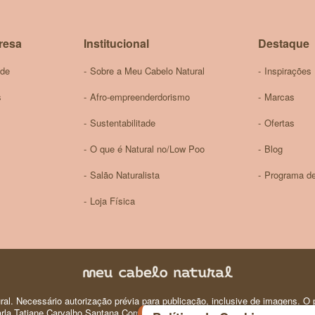
Newsletter:
resa
Institucional
Destaque
ade
Sobre a Meu Cabelo Natural
Inspirações
s
Afro-empreenderdorismo
Marcas
Sustentabilitade
Ofertas
O que é Natural no/Low Poo
Blog
Salão Naturalista
Programa de
Loja Física
al. Necessário autorização prévia para publicação, inclusive de imagens. O p
 Carla Tatiane Carvalho Santana Comercio e Produtos de Perfumaria e Higiene