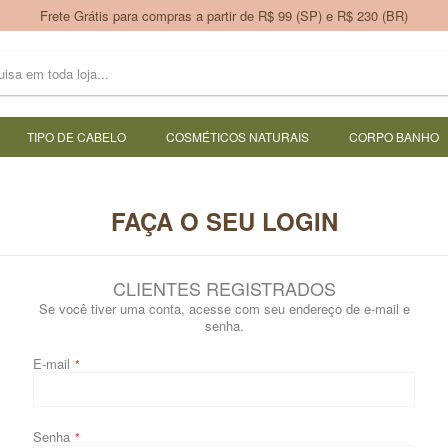
Frete Grátis para compras a partir de R$ 99 (SP) e R$ 230 (BR)
TIPO DE CABELO
COSMÉTICOS NATURAIS
CORPO BANHO
FAÇA O SEU LOGIN
CLIENTES REGISTRADOS
Se você tiver uma conta, acesse com seu endereço de e-mail e
senha.
E-mail
Senha