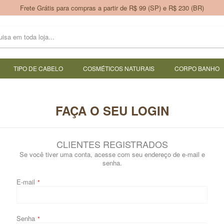
Frete Grátis para compras a partir de R$ 99 (SP) e R$ 230 (BR)
TIPO DE CABELO
COSMÉTICOS NATURAIS
CORPO BANHO
FAÇA O SEU LOGIN
CLIENTES REGISTRADOS
Se você tiver uma conta, acesse com seu endereço de e-mail e
senha.
E-mail
Senha