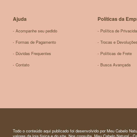
Ajuda
Políticas da Emp
Acompanhe seu pedido
Política de Privacid
Formas de Pagamento
Trocas e Devoluçõe
Dúvidas Frequentes
Políticas de Frete
Contato
Busca Avançada
Todo o conteúdo aqui publicado foi desenvolvido por Meu Cabelo Natur
valores da loja física e do site. Nos consulte. Meu Cabelo Natural -