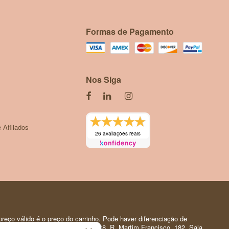
Formas de Pagamento
Nos Siga
 Afiliados
26 avaliações reais
reço válido é o preço do carrinho. Pode haver diferenciação de
 Pessoal | CNPJ: 35.919.150/0001-88. R. Martim Francisco, 182. Sala