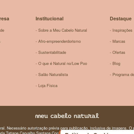
Newsletter:
resa
Institucional
Destaque
ade
Sobre a Meu Cabelo Natural
Inspirações
s
Afro-empreenderdorismo
Marcas
Sustentabilitade
Ofertas
O que é Natural no/Low Poo
Blog
Salão Naturalista
Programa de
Loja Física
al. Necessário autorização prévia para publicação, inclusive de imagens. O p
 Carla Tatiane Carvalho Santana Comercio e Produtos de Perfumaria e Higiene