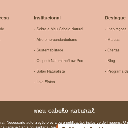
Newsletter:
resa
Institucional
Destaque
ade
Sobre a Meu Cabelo Natural
Inspirações
s
Afro-empreenderdorismo
Marcas
Sustentabilitade
Ofertas
O que é Natural no/Low Poo
Blog
Salão Naturalista
Programa de
Loja Física
al. Necessário autorização prévia para publicação, inclusive de imagens. O p
 Carla Tatiane Carvalho Santana Comercio e Produtos de Perfumaria e Higiene