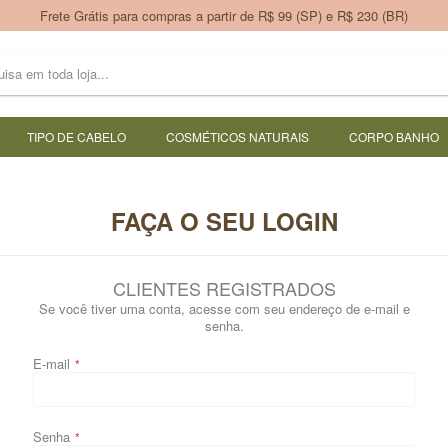
Frete Grátis para compras a partir de R$ 99 (SP) e R$ 230 (BR)
TIPO DE CABELO
COSMÉTICOS NATURAIS
CORPO BANHO
FAÇA O SEU LOGIN
CLIENTES REGISTRADOS
Se você tiver uma conta, acesse com seu endereço de e-mail e
senha.
E-mail
Senha