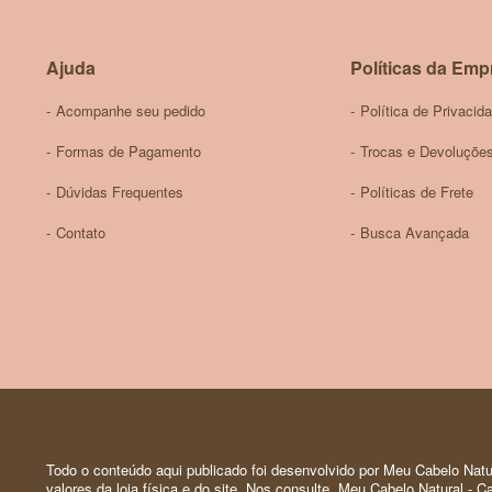
Ajuda
Políticas da Emp
Acompanhe seu pedido
Política de Privacid
Formas de Pagamento
Trocas e Devoluçõe
Dúvidas Frequentes
Políticas de Frete
Contato
Busca Avançada
Todo o conteúdo aqui publicado foi desenvolvido por Meu Cabelo Natur
valores da loja física e do site. Nos consulte. Meu Cabelo Natural -