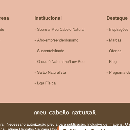
Newsletter:
resa
Institucional
Destaque
ade
Sobre a Meu Cabelo Natural
Inspirações
s
Afro-empreenderdorismo
Marcas
Sustentabilitade
Ofertas
O que é Natural no/Low Poo
Blog
Salão Naturalista
Programa de
Loja Física
al. Necessário autorização prévia para publicação, inclusive de imagens. O p
 Carla Tatiane Carvalho Santana Comercio e Produtos de Perfumaria e Higiene