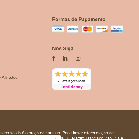
Formas de Pagamento
Nos Siga
 Afiliados
26 avaliações reais
reço válido é o preço do carrinho. Pode haver diferenciação de
 Pessoal | CNPJ: 35.919.150/0001-88. R. Martim Francisco, 182. Sala