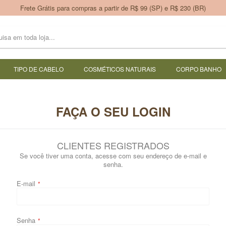
Frete Grátis para compras a partir de R$ 99 (SP) e R$ 230 (BR)
TIPO DE CABELO
COSMÉTICOS NATURAIS
CORPO BANHO
FAÇA O SEU LOGIN
CLIENTES REGISTRADOS
Se você tiver uma conta, acesse com seu endereço de e-mail e
senha.
E-mail
Senha