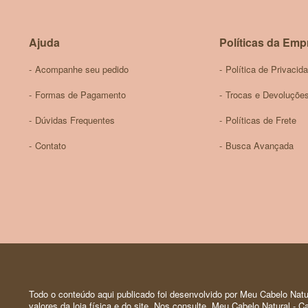
Ajuda
Políticas da Emp
Acompanhe seu pedido
Política de Privacid
Formas de Pagamento
Trocas e Devoluçõe
Dúvidas Frequentes
Políticas de Frete
Contato
Busca Avançada
Todo o conteúdo aqui publicado foi desenvolvido por Meu Cabelo Natur
valores da loja física e do site. Nos consulte. Meu Cabelo Natural -