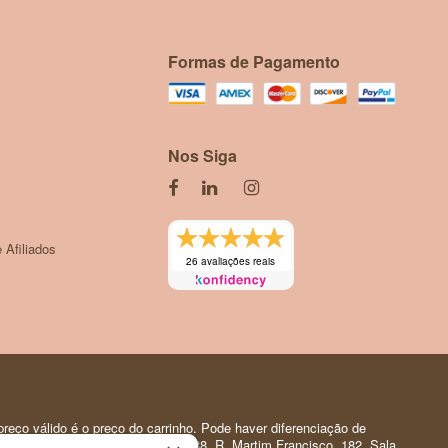
Formas de Pagamento
Nos Siga
 Afiliados
26 avaliações reais
reço válido é o preço do carrinho. Pode haver diferenciação de
 Pessoal | CNPJ: 35.919.150/0001-88. R. Martim Francisco, 182. Sala