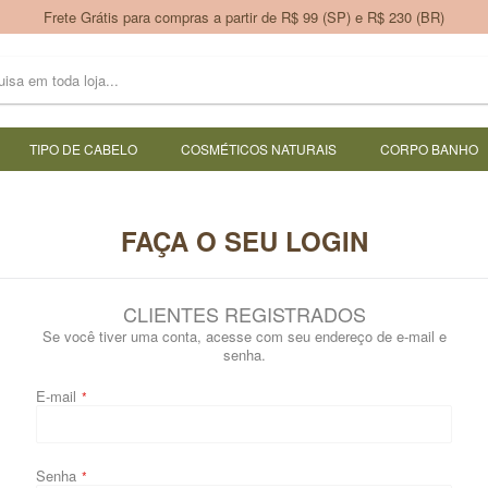
Frete Grátis para compras a partir de R$ 99 (SP) e R$ 230 (BR)
TIPO DE CABELO
COSMÉTICOS NATURAIS
CORPO BANHO
FAÇA O SEU LOGIN
CLIENTES REGISTRADOS
Se você tiver uma conta, acesse com seu endereço de e-mail e
senha.
E-mail
Senha