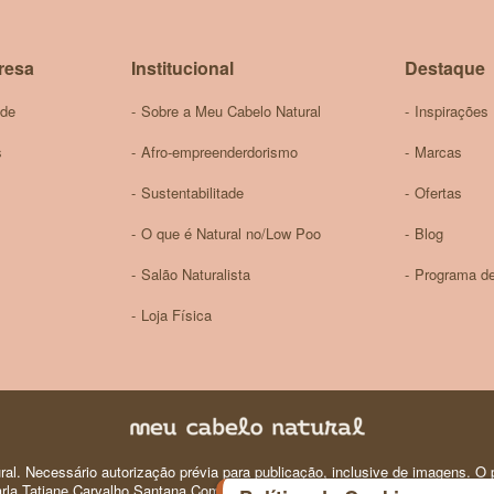
Newsletter:
resa
Institucional
Destaque
ade
Sobre a Meu Cabelo Natural
Inspirações
s
Afro-empreenderdorismo
Marcas
Sustentabilitade
Ofertas
O que é Natural no/Low Poo
Blog
Salão Naturalista
Programa de
Loja Física
al. Necessário autorização prévia para publicação, inclusive de imagens. O p
 Carla Tatiane Carvalho Santana Comercio e Produtos de Perfumaria e Higiene